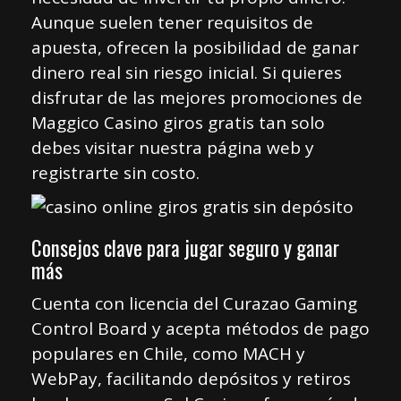
Aunque suelen tener requisitos de
apuesta, ofrecen la posibilidad de ganar
dinero real sin riesgo inicial. Si quieres
disfrutar de las mejores promociones de
Maggico Casino giros gratis tan solo
debes visitar nuestra página web y
registrarte sin costo.
Consejos clave para jugar seguro y ganar
más
Cuenta con licencia del Curazao Gaming
Control Board y acepta métodos de pago
populares en Chile, como MACH y
WebPay, facilitando depósitos y retiros