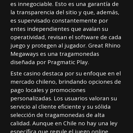
es innegociable. Esto es una garantía de
la transparencia del sitio y que, además,
es supervisado constantemente por
entes independientes que avalan su
operatividad, revisan el software de cada
juego y protegen al jugador. Great Rhino
Megaways es una tragamonedas
diseñada por Pragmatic Play.
Este casino destaca por su enfoque en el
mercado chileno, brindando opciones de
pago locales y promociones
personalizadas. Los usuarios valoran su
servicio al cliente eficiente y su sólida
selección de tragamonedas de alta
calidad. Aunque en Chile no hay una ley
específica que regule el juego online,