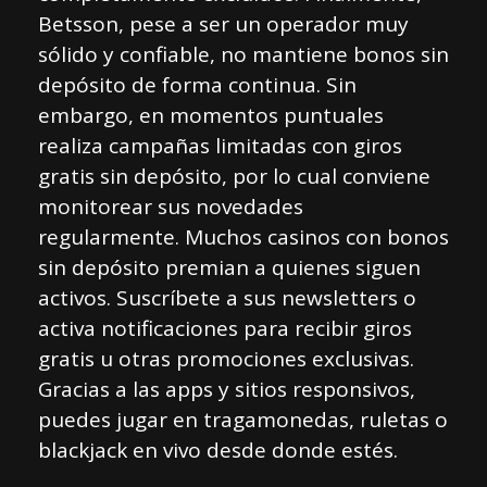
Betsson, pese a ser un operador muy
sólido y confiable, no mantiene bonos sin
depósito de forma continua. Sin
embargo, en momentos puntuales
realiza campañas limitadas con giros
gratis sin depósito, por lo cual conviene
monitorear sus novedades
regularmente. Muchos casinos con bonos
sin depósito premian a quienes siguen
activos. Suscríbete a sus newsletters o
activa notificaciones para recibir giros
gratis u otras promociones exclusivas.
Gracias a las apps y sitios responsivos,
puedes jugar en tragamonedas, ruletas o
blackjack en vivo desde donde estés.