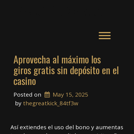
Skip
Feel The Match
to
content
Toggle men
Aprovecha al máximo los
giros gratis sin depósito en el
casino
Posted on
May 15, 2025
 by 
thegreatkick_84tf3w
Así extiendes el uso del bono y aumentas