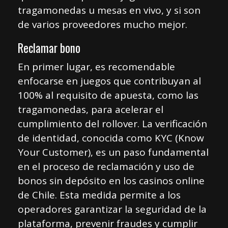
tragamonedas u mesas en vivo, y si son
de varios proveedores mucho mejor.
Reclamar bono
En primer lugar, es recomendable
enfocarse en juegos que contribuyan al
100% al requisito de apuesta, como las
tragamonedas, para acelerar el
cumplimiento del rollover. La verificación
de identidad, conocida como KYC (Know
Your Customer), es un paso fundamental
en el proceso de reclamación y uso de
bonos sin depósito en los casinos online
de Chile. Esta medida permite a los
operadores garantizar la seguridad de la
plataforma, prevenir fraudes y cumplir