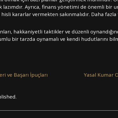
lazımdır. Ayrıca, finans yönetimi de önemli bir uns
hisli kararlar vermekten sakınmalıdır. Daha fazla 
ları, hakkaniyetli taktikler ve düzenli oynandığın
rumlu bir tarzda oynamalı ve kendi hudutlarını bilme
i ve Başarı İpuçları
Yasal Kumar 
lished.