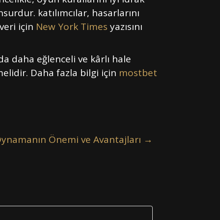
urdur. katılımcılar, hasarlarını
veri için
New York Times
yazısını
da daha eğlenceli ve kârlı hale
lidir. Daha fazla bilgi için
mostbet
Oynamanın Önemi ve Avantajları
→