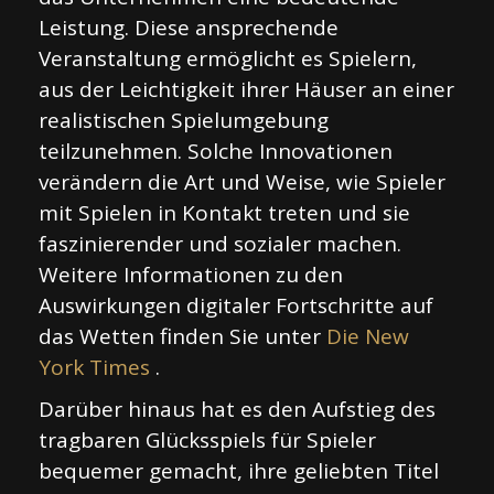
Leistung. Diese ansprechende
Veranstaltung ermöglicht es Spielern,
aus der Leichtigkeit ihrer Häuser an einer
realistischen Spielumgebung
teilzunehmen. Solche Innovationen
verändern die Art und Weise, wie Spieler
mit Spielen in Kontakt treten und sie
faszinierender und sozialer machen.
Weitere Informationen zu den
Auswirkungen digitaler Fortschritte auf
das Wetten finden Sie unter
Die New
York Times
.
Darüber hinaus hat es den Aufstieg des
tragbaren Glücksspiels für Spieler
bequemer gemacht, ihre geliebten Titel