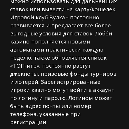
можно использовать для дальнейших
ставок или вывести на карту/кошелек.
Игровой клуб Вулкан постоянно
развивается и предлагает все более
выгодные условия для ставок. Лобби
казино пополняется новыми
автоматами практически каждую
неделю, также обновляется список
«ТОП-игр», постоянно растут
джекпоты, призовые фонды турниров
и лотерей. Зарегистрированные
игроки казино могут войти в аккаунт
по логину и паролю. Логином может
быть адрес почты или номер
телефона, указанные при
регистрации.