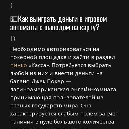
{
💵Как выиграть деньги в игровом
автоматы с выводом на карту?
|}
Необходимо авторизоваться на
покерной площадке и зайти в раздел
пинко
«Касса». Потребуется выбрать
любой из них и внести деньги на
баланс. Джек Покер —
латиноамериканская онлайн-комната,
принимающая пользователей из
разных государств мира. Она
характеризуется слабым полем за счет
наличия в пуле большого количества