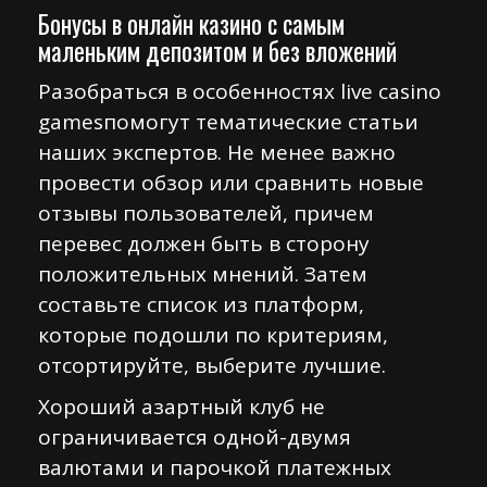
Бонусы в онлайн казино с самым
маленьким депозитом и без вложений
Разобраться в особенностях live casino
gamesпомогут тематические статьи
наших экспертов. Не менее важно
провести обзор или сравнить новые
отзывы пользователей, причем
перевес должен быть в сторону
положительных мнений. Затем
составьте список из платформ,
которые подошли по критериям,
отсортируйте, выберите лучшие.
Хороший азартный клуб не
ограничивается одной-двумя
валютами и парочкой платежных