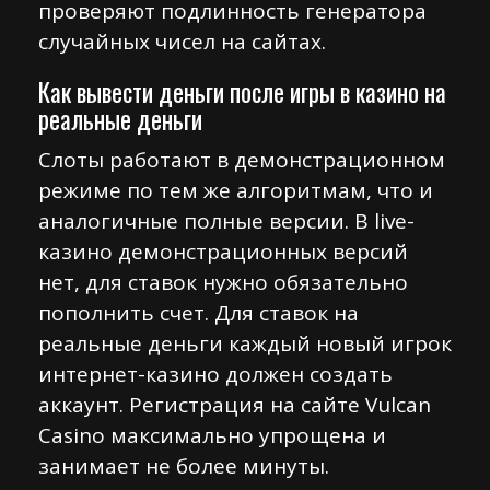
проверяют подлинность генератора
случайных чисел на сайтах.
Как вывести деньги после игры в казино на
реальные деньги
Слоты работают в демонстрационном
режиме по тем же алгоритмам, что и
аналогичные полные версии. В live-
казино демонстрационных версий
нет, для ставок нужно обязательно
пополнить счет. Для ставок на
реальные деньги каждый новый игрок
интернет-казино должен создать
аккаунт. Регистрация на сайте Vulcan
Casino максимально упрощена и
занимает не более минуты.