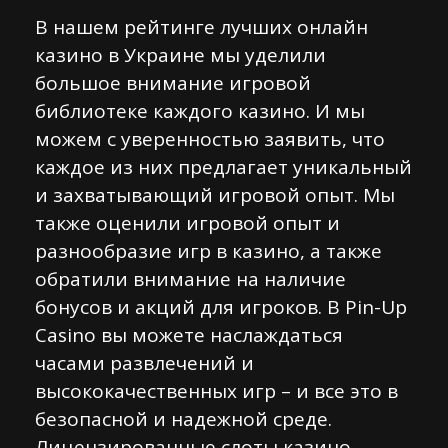
В нашем рейтинге лучших онлайн
казино в Украине мы уделили
большое внимание игровой
библиотеке каждого казино. И мы
можем с уверенностью заявить, что
каждое из них предлагает уникальный
и захватывающий игровой опыт. Мы
также оценили игровой опыт и
разнообразие игр в казино, а также
обратили внимание на наличие
бонусов и акций для игроков. В Pin-Up
Casino вы можете наслаждаться
часами развлечений и
высококачественных игр – и все это в
безопасной и надежной среде.
Лицензированные слоты казино