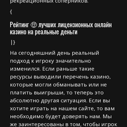
рекреационных соперников.
{
Рейтинг 🤑 лучших лицензионных онлайн
казино на реальные деньги
|}
На сегодняшний день реальный
подход к игроку значительно
изменился. Если раньше такие
ресурсы выводили перечень казино,
которые могли обманывать или не
платить выигрыши, то теперь это
абсолютно другая ситуация. Если вы
хотите играть на нашем сайте, то вам
необходимо будет доверять нам. Мы
же заинтересованы в том, чтобы игрок