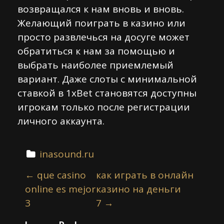
возвращался к нам вновь и вновь.
Желающий поиграть в казино или
просто развлечься на досуге может
обратиться к нам за помощью и
выбрать наиболее приемлемый
вариант. Даже слоты с минимальной
ставкой в 1xBet становятся доступны
игрокам только после регистрации
личного аккаунта.
inasound.ru
P
←
que casino
как играть в онлайн
o
online es mejor
казино на деньги
s
3
7
→
t