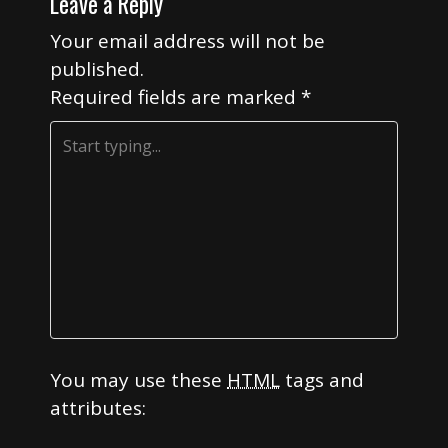
Leave a Reply
n
a
Your email address will not be
v
published.
i
Required fields are marked
*
g
a
t
i
o
n
You may use these
HTML
tags and
attributes: