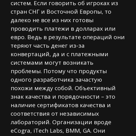
систем. Если говорить об игроках из
стран СНГ и Восточной Европы, то
далеко не все из них готовы
проводить платежи в долларах или
евро. Ведь в результате операций они
теряют часть денег из-за
конвертаций, да и с платежными
системами могут возникать
проблемы. Потому что продукты
одного разработчика зачастую
похожи между собой. Объективный
знак качества и порядочности – это
наличие сертификатов качества и
соответствия от независимых
лабораторий. Организации вроде
eCogra, iTech Labs, BMM, GA. Они