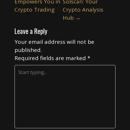
o
Empowers You in
Solscan: Your
s
Crypto Trading
Crypto Analysis
t
Hub
→
n
Leave a Reply
a
v
Your email address will not be
i
published.
Required fields are marked
*
g
a
t
i
o
n