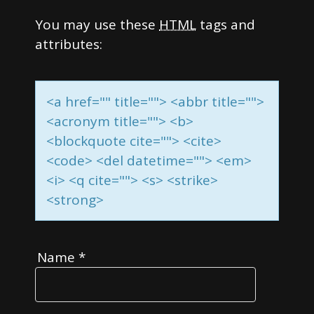
You may use these
HTML
tags and
attributes:
<a href="" title=""> <abbr title="">
<acronym title=""> <b>
<blockquote cite=""> <cite>
<code> <del datetime=""> <em>
<i> <q cite=""> <s> <strike>
<strong>
Name
*