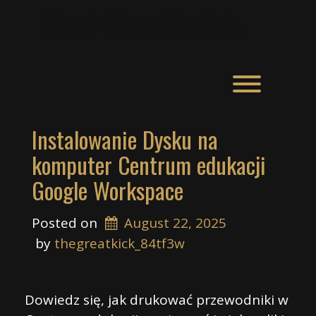
Skip
Feel The Match
to
content
Toggle men
Instalowanie Dysku na
komputer Centrum edukacji
Google Workspace
Posted on
August 22, 2025
 by 
thegreatkick_84tf3w
Dowiedz się, jak drukować przewodniki w