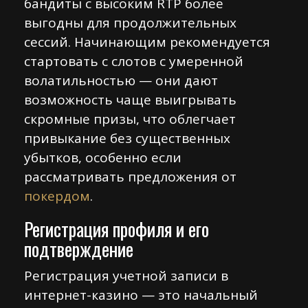
бандиты с высоким RTP более
выгодны для продолжительных
сессий. Начинающим рекомендуется
стартовать с слотов с умеренной
волатильностью — они дают
возможность чаще выигрывать
скромные призы, что облегчает
привыкание без существенных
убытков, особенно если
рассматривать предложения от
покердом
.
Регистрация профиля и его
подтверждение
Регистрация учетной записи в
интернет-казино — это начальный