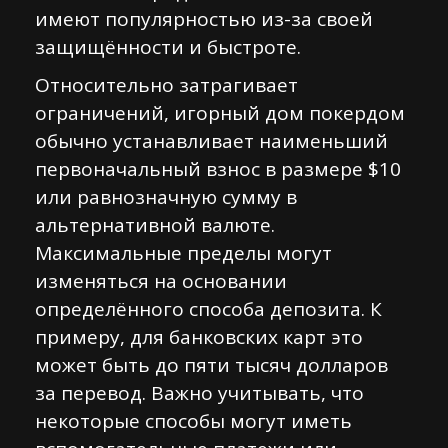
имеют популярностью из-за своей
защищённости и быстроте.
Относительно затрагивает
ограничений, игорный дом покердом
обычно устанавливает наименьший
первоначальный взнос в размере $10
или равнозначную сумму в
альтернативной валюте.
Максимальные пределы могут
изменяться на основании
определённого способа депозита. К
примеру, для банковских карт это
может быть до пяти тысяч долларов
за перевод. Важно учитывать, что
некоторые способы могут иметь