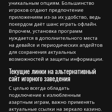
уникальным опциям. Большинство
игроков отдают предпочтение
приложениям из-за их удобство, ведь
покердом даёт шанс играть офлайн.
Впрочем, установка программ
нуждается в дополнительного места
на девайсе и периодических апдейтов
для сохранения актуальных
возможностей и защиты информации.
Текущие линки на альтернативный
сайт игорного заведения
С целью всегда обладать
подключение к излюбленным
азартным играм, важно применять
актуальные ссылки на зеркало казино.