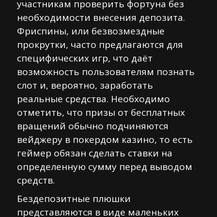
участникам проверить фортуна без
необходимости внесения депозита.
Фриспины, или безвозмездные
прокрутки, часто предлагаются для
специфических игр, что даёт
возможность пользователям познать
слот и, вероятно, заработать
реальные средства. Необходимо
отметить, что призы от бесплатных
вращений обычно подчиняются
вейджеру в покердом казино, то есть
геймер обязан сделать ставки на
определенную сумму перед выводом
средств.
Бездепозитные плюшки
представляются в виде маленьких