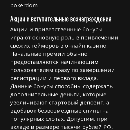
pokerdom.
Акции и вступительные вознаграждения
Акции и приветственные бонусы
играют основную роль в привлечении
свежих геймеров в онлайн казино.
Начальные премии обычно
предоставляются начинающим
пользователям сразу по завершении
регистрации и первого вклада.
Данные бонусы способны содержать
дополнительные деньги, которые
увеличивают стартовый депозит, а
вдобавок безвозмездные спины на
популярных слотах. Допустим, при
вкладе в размере тысячи рублей РФ,