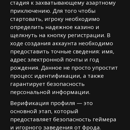
стадия к захватывающему азартному
приключению. Для того чтобы
стартовать, игроку необходимо
определить надежное казино и
щелкнуть на кнопку регистрации. В
ходе создания аккаунта необходимо
предоставить точные сведения: имя,
адрес электронной почты и год
рождения. Данное не просто упростит
процесс идентификации, а также
гарантирует безопасность
персональной информации.
Верификация профиля — это
основной этап, который
предоставляет безопасность геймера
и игорного заведения от фрода.