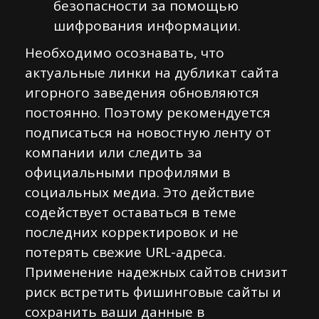
безопасности за помощью
шифрования информации.
Необходимо осознавать, что
актуальные линки на дубликат сайта
игорного заведения обновляются
постоянно. Поэтому рекомендуется
подписаться на новостную ленту от
компании или следить за
официальными профилями в
социальных медиа. Это действие
содействует оставаться в теме
последних корректировок и не
потерять свежие URL-адреса.
Применение надежных сайтов снизит
риск встретить фишинговые сайты и
сохранить ваши данные в