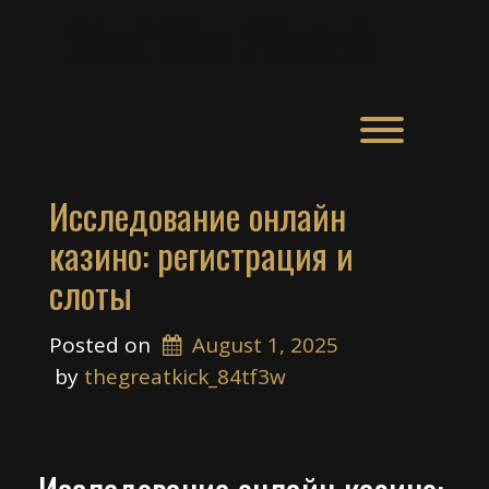
Skip
Feel The Match
to
content
Toggle men
Исследование онлайн
казино: регистрация и
слоты
Posted on
August 1, 2025
 by 
thegreatkick_84tf3w