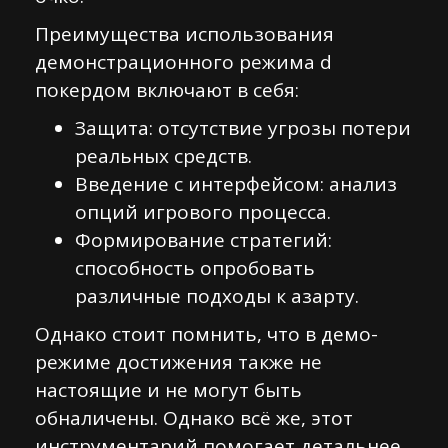
Преимущества использования
демонстрационного режима d
покердом включают в себя:
Защита: отсутствие угрозы потери
реальных средств.
Введение с интерфейсом: анализ
опций игрового процесса.
Формирование стратегий:
способность опробовать
различные подходы к азарту.
Однако стоит помнить, что в демо-
режиме достижения также не
настоящие и не могут быть
обналичены. Однако всё же, этот
инструментарий помогает детальнее