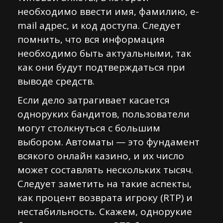
необходимо ввести имя, фамилию, e-
mail адрес, и код доступа. Следует
помнить, что вся информация
необходимо быть актуальными, так
как они будут подтверждаться при
выводе средств.
Если дело затрагивает касается
одноруких бандитов, пользователи
могут столкнуться с большим
выбором. Автоматы — это фундамент
всякого онлайн казино, и их число
может составлять нескольких тысяч.
Следует заметить на такие аспекты,
как процент возврата игроку (RTP) и
нестабильность. Скажем, однорукие