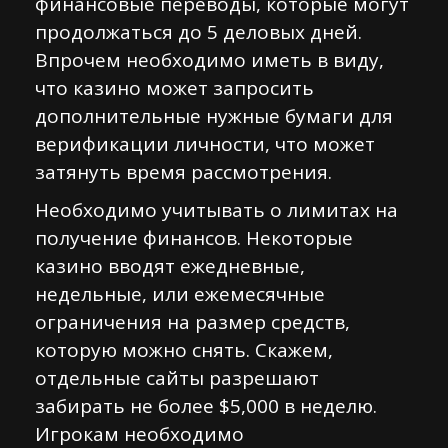
финансовые переводы, которые могут
продолжаться до 5 деловых дней.
Впрочем необходимо иметь в виду,
что казино может запросить
дополнительные нужные бумаги для
верификации личности, что может
затянуть время рассмотрения.
Необходимо учитывать о лимитах на
получение финансов. Некоторые
казино вводят ежедневные,
недельные, или ежемесячные
ограничения на размер средств,
которую можно снять. Скажем,
отдельные сайты разрешают
забирать не более $5,000 в неделю.
Игрокам необходимо