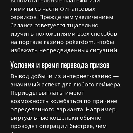
вспомогательные платежи или
лимиты со части финансовых
сервисов. Прежде чем увеличением
баланса советуется тщательно
изучить положениями всех способов
на портале казино pokerdom, чтобы
избежать непредвиденных ситуаций.
Условия и время перевода призов
Вывод добычи из интернет-казино —
значимый аспект для любого геймера.
Периоды выплаты имеют
возможность колебаться по причине
определенного варианта. Например,
виртуальные кошельки обычно
проводят операции быстрее, чем