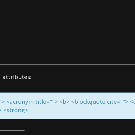
 attributes:
=""> <acronym title=""> <b> <blockquote cite=""> 
e> <strong>