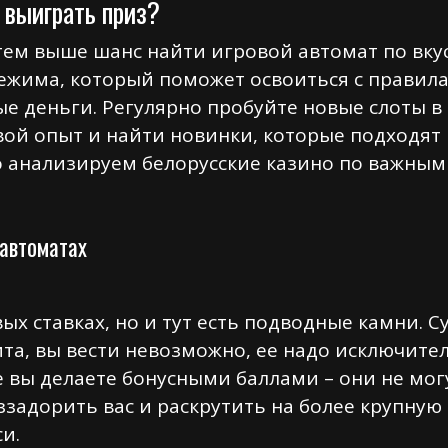
и выиграть приз?
тем выше шанс найти игровой автомат по вку
жима, который поможет освоиться с правила
ные деньги. Регулярно пробуйте новые слоты
ой опыт и найти новинки, которые подходят 
 анализируем белорусские казино по важным
 автоматах
ых ставках, но и тут есть подводные камни. 
та, вы вести невозможно, ее надо исключите
е вы делаете бонусными баллами – они не мог
ззадорить вас и раскрутить на более крупную
и.