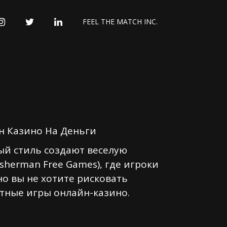
INSTAGRAM
TWITTER
LINKEDIN
FEEL THE MATCH INC.
н Казино На Деньги
ый стиль создают веселую
isherman Free Games), где игроки
но вы не хотите рисковать
атные игры онлайн-казино.