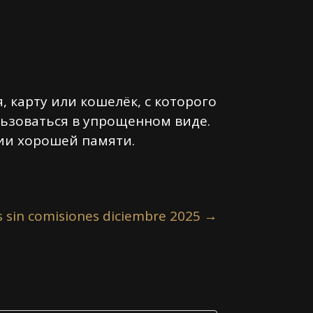
, карту или кошелёк, с которого
льзоваться в упрощенном виде.
ии хорошей памяти.
 sin comisiones diciembre 2025
→