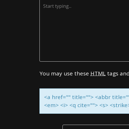
a
v
i
g
a
t
i
o
n
You may use these
HTML
tags and
<a href="" title=""> <abbr title
<em> <i> <q cite=""> <s> <strik