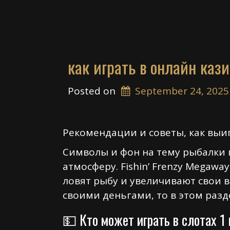
Skip
Feel The Match
to
content
как играть в онлайн кази
Posted on
September 24, 2025
Рекомендации и советы, как выи
Символы и фон на тему рыбалки 
атмосферу. Fishin’ Frenzy Megawa
ловят рыбу и увеличивают свои в
своими деньгами, то в этом разд
💵 Кто может играть в слотах 1