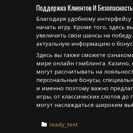
Поддержка Клиентов И Безопасность
Благодаря удобному интерфейсу 
начать игру. Кроме того, здесь 
увеличить свои шансы на победу
актуальную информацию о бонуса
Здесь вы также сможете ознакоми
мире онлайн гэмблинга. Казино
могут рассчитывать на лояльност
персональные бонусы, специаль
и именно поэтому важно предла
игры, от классических слотов до
могут наслаждаться широким вы
ready_text