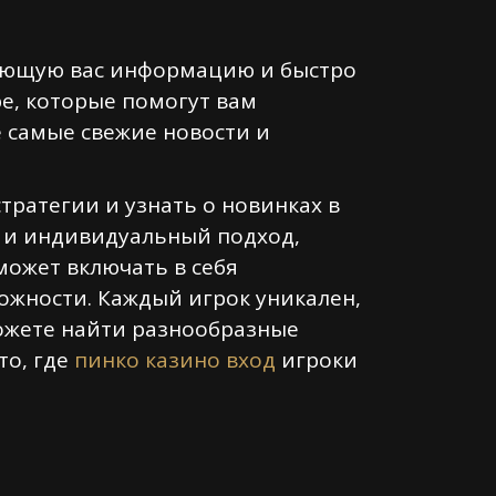
сующую вас информацию и быстро
ре, которые помогут вам
е самые свежие новости и
тратегии и узнать о новинках в
 и индивидуальный подход,
может включать в себя
жности. Каждый игрок уникален,
ожете найти разнообразные
то, где
пинко казино вход
игроки