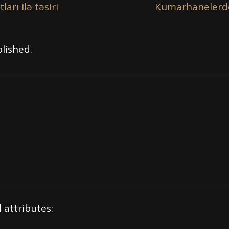
arı ilə təsiri
Kumarhanelerd
lished.
 attributes: