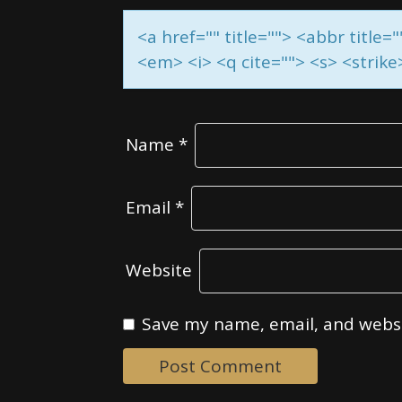
<a href="" title=""> <abbr title
<em> <i> <q cite=""> <s> <strik
Name
*
Email
*
Website
Save my name, email, and websi