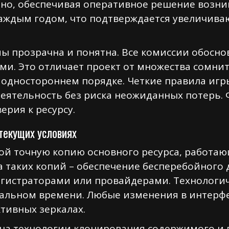
чно, обеспечивая оперативное решение возн
каждым годом, что подтверждается увеличив
ы прозрачна и понятна. Все комиссии обосн
и. Это отличает проект от множества сомнит
 одностороннем порядке. Четкие правила иг
еятельность без риска неожиданных потерь.
рия к ресурсу.
 текущих условиях
бой точную копию основного ресурса, работа
а таких копий – обеспечение бесперебойного 
егистраторами или провайдерами. Технологи
альном времени. Любые изменения в интерфе
тивных зеркалах.
на технологии клонирования содержимого и 