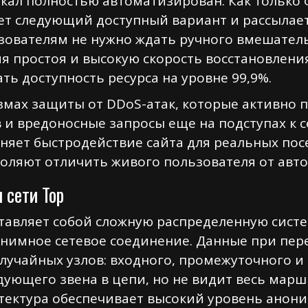
кал полностью автоматизирован. Как только
ует следующий доступный вариант и рассыла
ователям не нужно ждать ручного вмешатель
 простоя и высокую скорость восстановлени
ь доступность ресурса на уровне 99,9%.
змах защиты от DDoS-атак, которые активно
 и вредоносные запросы еще на подступах к с
аняет быстродействие сайта для реальных по
оляют отличить живого пользователя от авто
 сети Тор
дставляет собой сложную распределенную сист
нимное сетевое соединение. Данные при пер
случайных узлов: входного, промежуточного и
дующего звена в цепи, но не видит весь марш
итектура обеспечивает высокий уровень анон