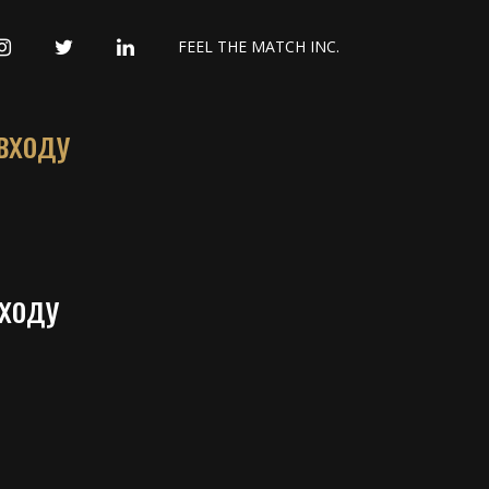
INSTAGRAM
TWITTER
LINKEDIN
FEEL THE MATCH INC.
входу
входу