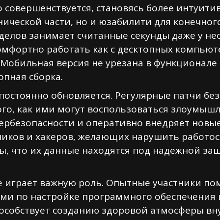
совершенствуется, становясь более интуити
ической части, но и юзабилити для конечног
делов занимает считанные секунды даже у не
мфортно работать как с десктопных компьюте
 Мобильная версия не урезана в функционале 
опная сборка.
 постоянно обновляется. Регулярные патчи бе
го, как ими могут воспользоваться злоумыш
ербезопасности и оперативно внедряет новые
иков и хакеров, желающих нарушить работос
ы, что их данные находятся под надежной з
е играет важную роль. Опытные участники по
тами по настройке программного обеспечени
особствует созданию здоровой атмосферы вн