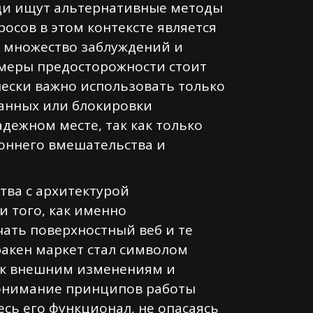
юди ищут альтернативные методы
сов в этом контексте является
т множество заблуждений и
 меры предосторожности стоит
ески важно использовать только
анных или блокировки
адежном месте, так как только
оннего вмешательства и
тва с архитектурой
и того, как именно
ть поверхностный веб и те
ракен маркет стал символом
я к внешним изменениям и
Понимание принципов работы
есь его функционал, не опасаясь