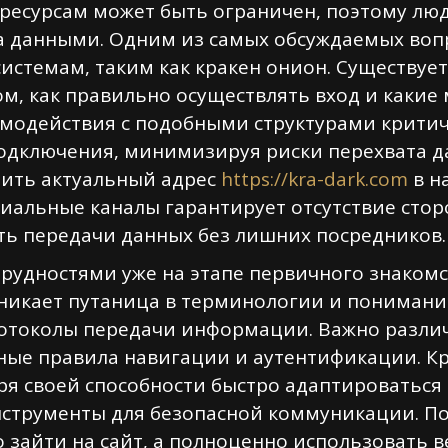
 ресурсам может быть ограничен, поэтому л
данными. Одним из самых обсуждаемых вопро
истемам, таким как кракен онион. Существуе
, как правильно осуществлять вход и какие
имодействия с подобными структурами критич
дключения, минимизируя риски перехвата д
нить актуальный адрес
https://kra-dark.com
в н
иальные каналы гарантирует отсутствие стор
ть передачи данных без лишних посредников.
трудностями уже на этапе первичного знакомс
зникает путаница в терминологии и понимани
околы передачи информации. Важно различа
иные правила навигации и аутентификации. К
ря своей способности быстро адаптироватьс
нструменты для безопасной коммуникации. 
о зайти на сайт, а полноценно использовать в