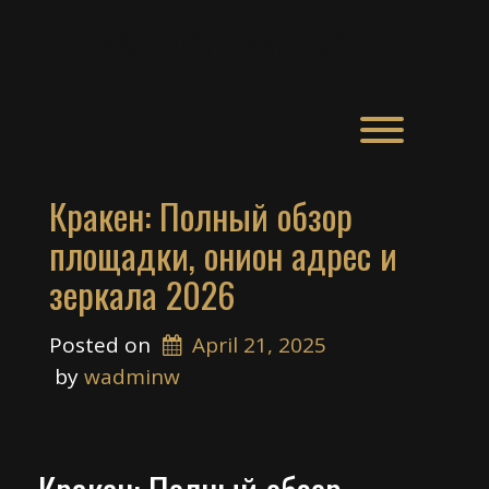
Skip
Feel The Match
to
content
Toggle men
Кракен: Полный обзор
площадки, онион адрес и
зеркала 2026
Posted on
April 21, 2025
 by 
wadminw