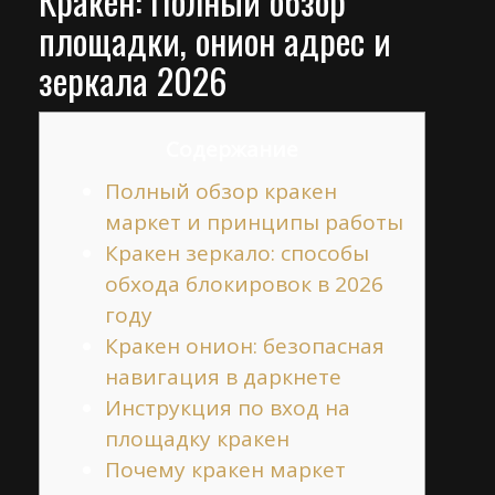
Кракен: Полный обзор
площадки, онион адрес и
зеркала 2026
Содержание
Полный обзор кракен
маркет и принципы работы
Кракен зеркало: способы
обхода блокировок в 2026
году
Кракен онион: безопасная
навигация в даркнете
Инструкция по вход на
площадку кракен
Почему кракен маркет