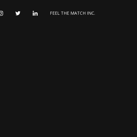
INSTAGRAM
TWITTER
LINKEDIN
FEEL THE MATCH INC.