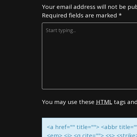
t
Your email address will not be pub
n
Required fields are marked
*
a
v
i
g
a
t
i
o
n
You may use these
HTML
tags and
<a href="" title=""> <abbr title
<em> <i> <q cite=""> <s> <strik