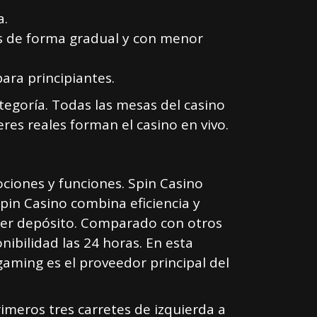
a.
as de forma gradual y con menor
ara principiantes.
tegoría. Todas las mesas del casino
res reales forman el casino en vivo.
ociones y funciones. Spin Casino
Spin Casino combina eficiencia y
rimer depósito. Comparado con otros
nibilidad las 24 horas. En esta
gaming es el proveedor principal del
rimeros tres carretes de izquierda a