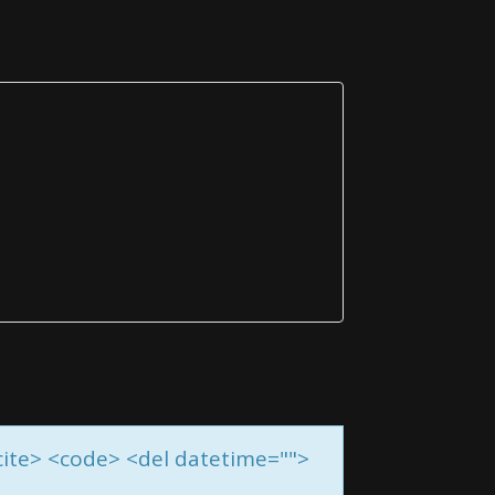
<cite> <code> <del datetime="">