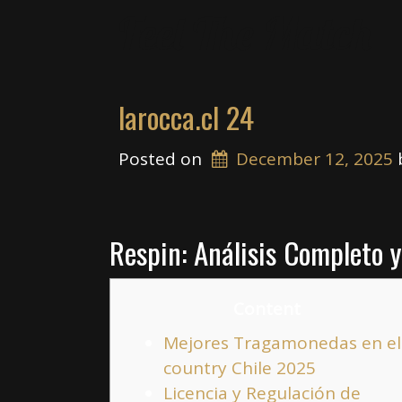
Skip
Feel The Match
to
content
larocca.cl 24
Posted on
December 12, 2025
Respin: Análisis Completo 
Content
Mejores Tragamonedas en el
country Chile 2025
Licencia y Regulación de