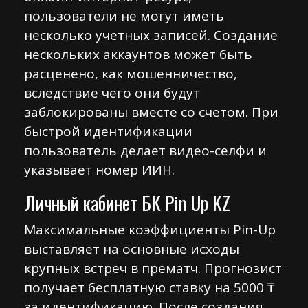
пользователи не могут иметь
несколько учетных записей. Создание
нескольких аккаунтов может быть
расценено, как мошенничество,
вследствие чего они будут
заблокированы вместе со счетом. При
быстрой идентификации
пользователь делает видео-селфи и
указывает номер ИИН.
Личный кабинет БК Pin Up KZ
Максимальные коэффициенты Pin-Up
выставляет на основные исходы
крупных встреч в прематч. Прогнозист
получает бесплатную ставку на 5000 ₸
за идентификацию. После создания