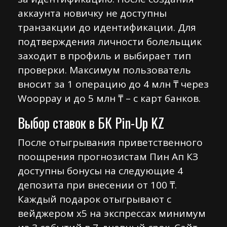
аккаунта новичку не доступны
транзакции до идентификации. Для
подтверждения личности болельщик
заходит в профиль и выбирает тип
проверки. Максимум пользователь
вносит за 1 операцию до 4 млн ₸ через
Wooppay и до 5 млн ₸ – с карт банков.
Выбор ставок в БК Pin-Up KZ
После отыгрывания приветственного
поощрения прогнозистам Пин Ап КЗ
доступны бонусы на следующие 4
депозита при внесении от 100 ₸.
Каждый подарок отыгрывают с
вейджером х5 на экспрессах минимум