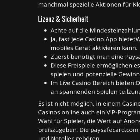
manchmal spezielle Aktionen für Kl
Lizenz & Sicherheit
Achte auf die Mindesteinzahlun
Ja, fast jede Casino App bietet
mobiles Gerät aktivieren kann.
Zuerst benötigt man eine Paysa
Diese Freispiele ermöglichen e
spielen und potenzielle Gewinne
Im Live Casino Bereich bieten 
an spannenden Spielen teilzu
Es ist nicht möglich, in einem Casi
Casinos online auch ein VIP-Program
Wahl für Spieler, die Wert auf Ano
preiszugeben. Die paysafecard.com 
und Neteller gehören.