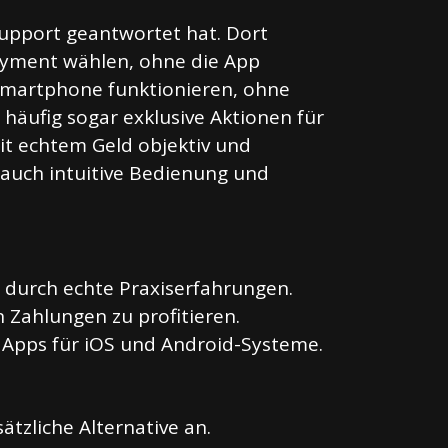
upport geantwortet hat. Dort
ayment wählen, ohne die App
 Smartphone funktionieren, ohne
häufig sogar exklusive Aktionen für
it echtem Geld objektiv und
n auch intuitive Bedienung und
t durch echte Praxiserfahrungen.
n Zahlungen zu profitieren.
 Apps für iOS und Android-Systeme.
ätzliche Alternative an.