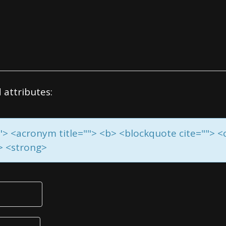
 attributes:
=""> <acronym title=""> <b> <blockquote cite=""> 
e> <strong>