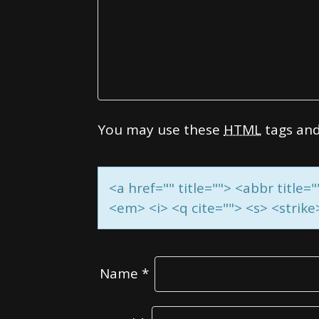
g
a
t
i
o
n
You may use these
HTML
tags and
<a href="" title=""> <abbr title
<em> <i> <q cite=""> <s> <strik
Name
*