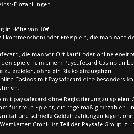
einst-Einzahlungen.
g in Höhe von 10€.
Willkommensboni oder Freispiele, die man nach de
fecard, die man vor Ort kauft oder online erwirbt
s den Spielern, in einem Paysafecard Casino an 
 zu erzielen, ohne ein Risiko einzugehen.
Online Casinos mit Paysafecard eine besonders ko
nehmen.
no mit paysafecard ohne Registrierung zu spielen
m für treue Spieler, die regelmäßig einzahlen und
nymität und schnelle Geldeinzahlungen legen, oh
Wertkarten GmbH ist Teil der Paysafe Group, zu d