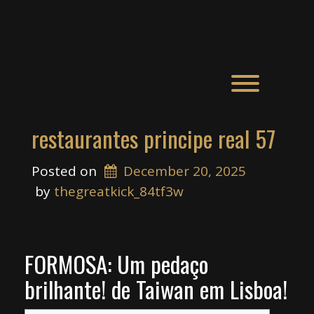
Skip
Feel The Match
to
content
Toggle men
restaurantes principe real 57
Posted on
December 20, 2025
 by 
thegreatkick_84tf3w
FORMOSA: Um pedaço
brilhante! de Taiwan em Lisboa!