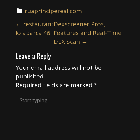
ruaprincipereal.com
P
←
restaurant
Dexscreener Pros,
o
lo abarca 46
Features and Real-Time
s
DEX Scan
→
t
Leave a Reply
n
a
Your email address will not be
v
published.
i
Required fields are marked
*
g
a
t
i
o