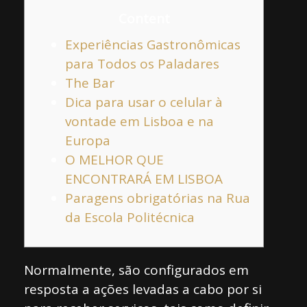
Content
Experiências Gastronômicas
para Todos os Paladares
The Bar
Dica para usar o celular à
vontade em Lisboa e na
Europa
O MELHOR QUE
ENCONTRARÁ EM LISBOA
Paragens obrigatórias na Rua
da Escola Politécnica
Normalmente, são configurados em
resposta a ações levadas a cabo por si