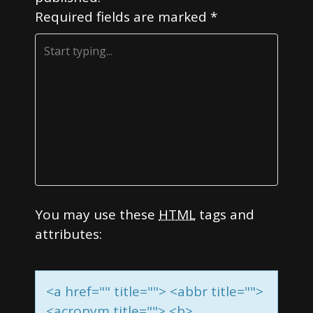
a
Required fields are marked
*
t
i
o
n
You may use these
HTML
tags and
attributes:
<a href="" title=""> <abbr title="">
<acronym title=""> <b>