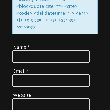
<blockquote cite=""> <cite>
<code> <del datetime=""> <em>
<i> <q cite=""> <s> <strike>
<strong>
Name
*
Email
*
Website