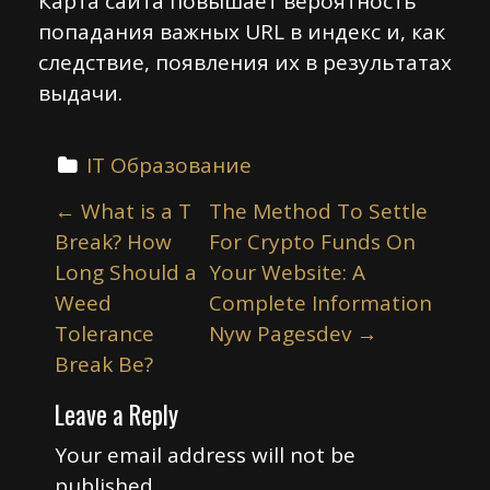
Карта сайта повышает вероятность
попадания важных URL в индекс и, как
следствие, появления их в результатах
выдачи.
IT Образование
P
←
What is a T
The Method To Settle
o
Break? How
For Crypto Funds On
s
Long Should a
Your Website: A
t
Weed
Complete Information
n
Tolerance
Nyw Pagesdev
→
a
Break Be?
v
Leave a Reply
i
Your email address will not be
g
published.