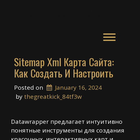
Skip
Feel The Match
to
content
Toggle men
Sitemap Xml Карта Сайта:
Как Создать И Настроить
Posted on
January 16, 2024
 by 
thegreatkick_84tf3w
Datawrapper предлагает интуитивно
понятные инструменты для создания
красочных, интерактивных карт и