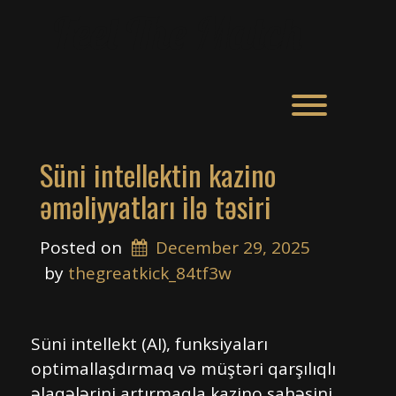
Skip
Feel The Match
to
content
Toggle men
Süni intellektin kazino
əməliyyatları ilə təsiri
Posted on
December 29, 2025
 by 
thegreatkick_84tf3w
Süni intellekt (AI), funksiyaları
optimallaşdırmaq və müştəri qarşılıqlı
əlaqələrini artırmaqla kazino sahəsini