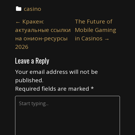
casino
P
←
Кракен:
The Future of
o
актуальные ссылки
Mobile Gaming
s
на онион-ресурсы
in Casinos
→
t
2026
n
Leave a Reply
a
v
Your email address will not be
i
published.
Required fields are marked
*
g
a
t
i
o
n