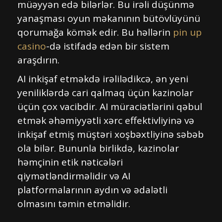
müəyyən edə bilərlər. Bu irəli düşünmə
yanaşması oyun məkanının bütövlüyünü
qorumağa kömək edir. Bu həllərin
pin up
casino
-də istifadə edən bir sistem
araşdırın.
AI inkişaf etməkdə irəlilədikcə, ən yeni
yeniliklərdə cari qalmaq üçün kazinolar
üçün çox vacibdir. AI müraciətlərini qəbul
etmək əhəmiyyətli xərc effektivliyinə və
inkişaf etmiş müştəri xoşbəxtliyinə səbəb
ola bilər. Bununla birlikdə, kazinolar
həmçinin etik nəticələri
qiymətləndirməlidir və AI
platformalarının aydın və ədalətli
olmasını təmin etməlidir.