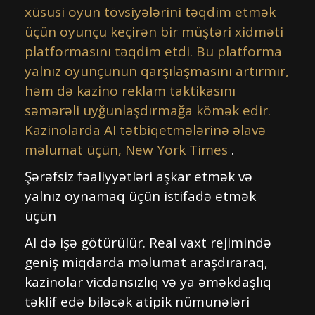
xüsusi oyun tövsiyələrini təqdim etmək
üçün oyunçu keçirən bir müştəri xidməti
platformasını təqdim etdi. Bu platforma
yalnız oyunçunun qarşılaşmasını artırmır,
həm də kazino reklam taktikasını
səmərəli uyğunlaşdırmağa kömək edir.
Kazinolarda AI tətbiqetmələrinə əlavə
məlumat üçün,
New York Times
.
Şərəfsiz fəaliyyətləri aşkar etmək və
yalnız oynamaq üçün istifadə etmək
üçün
AI də işə götürülür. Real vaxt rejimində
geniş miqdarda məlumat araşdıraraq,
kazinolar vicdansızlıq və ya əməkdaşlıq
təklif edə biləcək atipik nümunələri