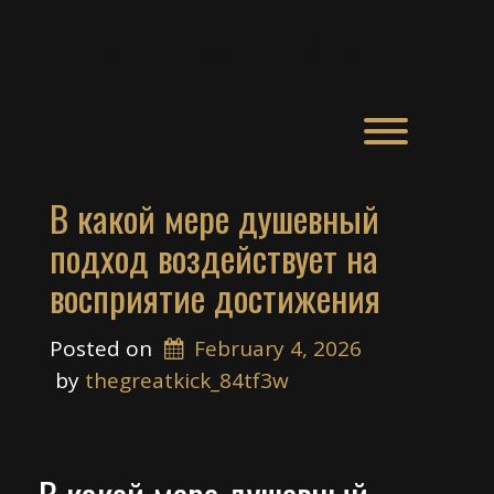
Skip
Feel The Match
to
content
Toggle men
В какой мере душевный
подход воздействует на
восприятие достижения
Posted on
February 4, 2026
 by 
thegreatkick_84tf3w