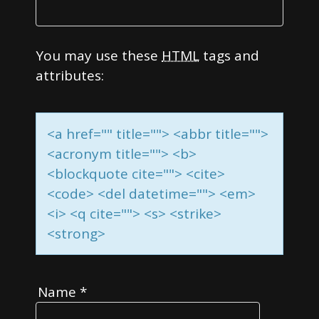
You may use these
HTML
tags and
attributes:
<a href="" title=""> <abbr title="">
<acronym title=""> <b>
<blockquote cite=""> <cite>
<code> <del datetime=""> <em>
<i> <q cite=""> <s> <strike>
<strong>
Name
*