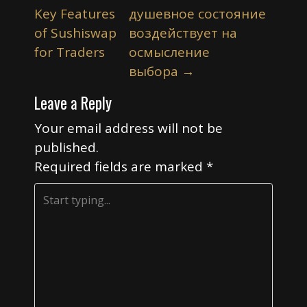
o
Key Features
душевное состояние
s
of Sushiswap
воздействует на
t
for Traders
осмысление
n
выбора
→
a
Leave a Reply
v
i
Your email address will not be
published.
g
Required fields are marked
*
a
t
i
o
n