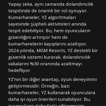
Yapay zeka, aynı zamanda dolandırıcılık
tespitinde de önemli bir rol oynuyor.
Kumarhaneler, YZ algoritmaları
sayesinde şüpheli aktiviteleri anında
tespit edebiliyor. Bu, hem oyuncuların
güvenliğini artırıyor hem de
kumarhanelerin kayıplarını azaltıyor.
2024 yılında, MGM Resorts, YZ destekli bir
güvenlik sistemi kurarak, dolandırıcılık
vakalarını %30 oranında azaltmayı
hedefliyor.
YZ’nin bir diğer avantajı, oyun deneyimini
geliştirmesidir. Örneğin, bazı
kumarhaneler, YZ kullanarak oyunculara
daha iyi oyun önerileri sunabiliyor. Bu,
oyuncuların daha fazla eğlenmesini