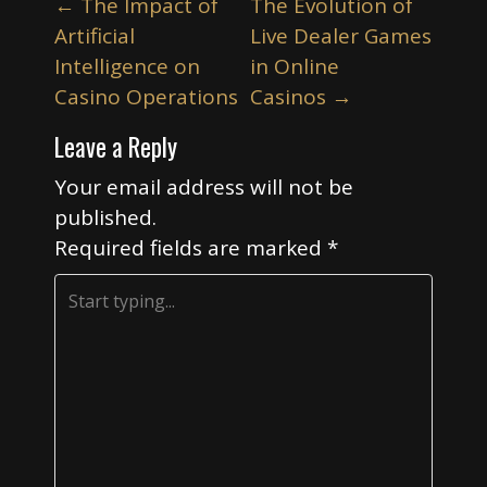
P
←
The Impact of
The Evolution of
o
Artificial
Live Dealer Games
s
Intelligence on
in Online
t
Casino Operations
Casinos
→
n
Leave a Reply
a
v
Your email address will not be
i
published.
Required fields are marked
*
g
a
t
i
o
n