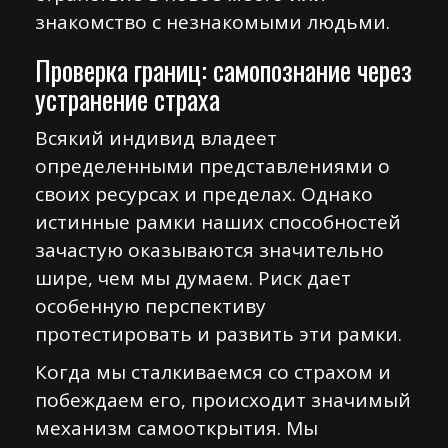
знакомство с незнакомыми людьми.
Проверка границ: самопознание через
устранение страха
Всякий индивид владеет
определенными представлениями о
своих ресурсах и пределах. Однако
истинные рамки наших способностей
зачастую оказываются значительно
шире, чем мы думаем. Риск дает
особенную перспективу
протестировать и развить эти рамки.
Когда мы сталкиваемся со страхом и
побеждаем его, происходит значимый
механизм самооткрытия. Мы