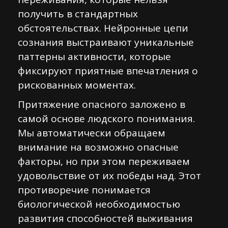
получить в стандартных
обстоятельствах. Нейронные цепи
сознания выстраивают уникальные
паттерны активности, которые
фиксируют приятные впечатления о
рискованных моментах.
Притяжение опасного заложено в
самой основе людского понимания.
Мы автоматически обращаем
внимание на возможно опасные
факторы, но при этом переживаем
удовольствие от их победы над. Этот
противоречие понимается
биологической необходимостью
развития способностей выживания