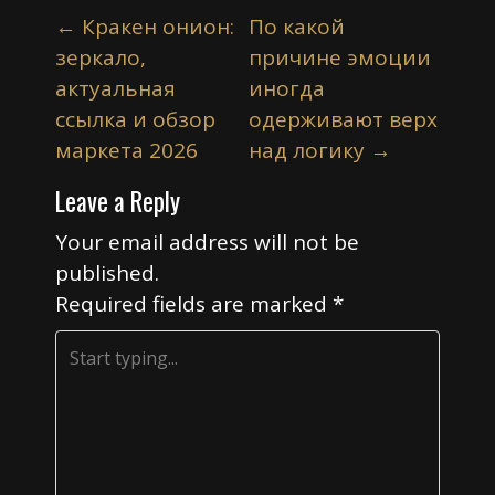
P
←
Кракен онион:
По какой
o
зеркало,
причине эмоции
s
актуальная
иногда
t
ссылка и обзор
одерживают верх
n
маркета 2026
над логику
→
a
Leave a Reply
v
i
Your email address will not be
published.
g
Required fields are marked
*
a
t
i
o
n