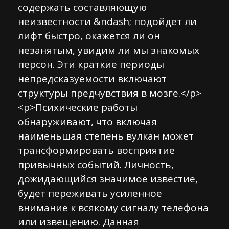
содержать составляющую
неизвестности &ndash; подойдет ли
лифт быстро, окажется ли он
незанятым, увидим ли мы знакомых
персон. Эти краткие периоды
непредсказуемости включают
структуры предчувствия в мозге.</p>
<p>Психические работы
обнаруживают, что включая
наименьшая степень вулкан может
трансформировать восприятие
привычных событий. Личность,
дожидающийся значимое известие,
будет переживать усиленное
внимание к всякому сигналу телефона
или извещению. Данная