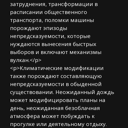
затруднения, трансформации в
расписании общественного
транспорта, поломки машины
порождают эпизоды
непредсказуемости, которые
нуждаются вынесения быстрых
выборов и включают механизмы
вулкан.</p>
<p>Климатические модификации
также порождают составляющую
непредсказуемости в обыденной
существовании. Неожиданный дождь
может модифицировать планы на
день, неожиданная безоблачная
атмосфера может побуждать к
прогулке или деятельному отдыху.