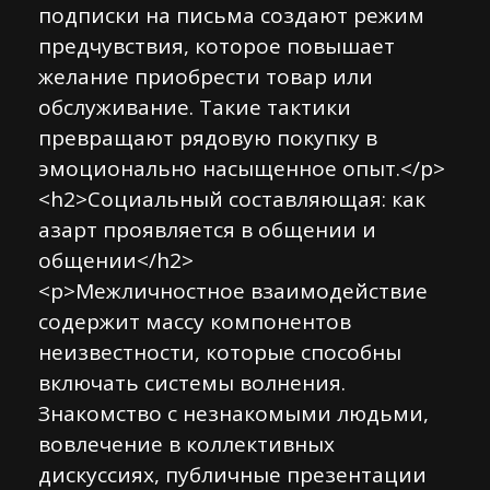
подписки на письма создают режим
предчувствия, которое повышает
желание приобрести товар или
обслуживание. Такие тактики
превращают рядовую покупку в
эмоционально насыщенное опыт.</p>
<h2>Социальный составляющая: как
азарт проявляется в общении и
общении</h2>
<p>Межличностное взаимодействие
содержит массу компонентов
неизвестности, которые способны
включать системы волнения.
Знакомство с незнакомыми людьми,
вовлечение в коллективных
дискуссиях, публичные презентации