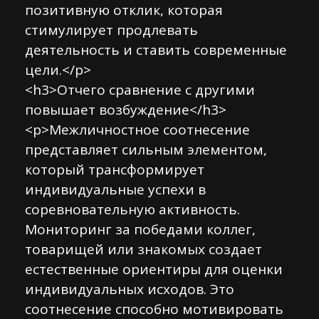
позитивную отклик, которая
стимулирует продлевать
деятельность и ставить современные
цели.</p>
<h3>Отчего сравнение с другими
повышает возбуждение</h3>
<p>Межличностное соотнесение
представляет сильным элементом,
который трансформирует
индивидуальные успехи в
соревновательную активность.
Мониторинг за победами коллег,
товарищей или знакомых создает
естественные ориентиры для оценки
индивидуальных исходов. Это
соотнесение способно мотивировать