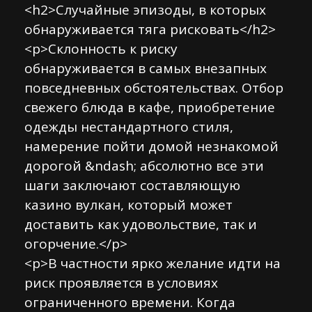
<h2>Случайные эпизоды, в которых
обнаруживается тяга рисковать</h2>
<p>Склонность к риску
обнаруживается в самых внезапных
повседневных обстоятельствах. Отбор
свежего блюда в кафе, приобретение
одежды нестандартного стиля,
намерение пойти домой незнакомой
дорогой &ndash; абсолютно все эти
шаги заключают составляющую
казино вулкан, который может
доставить как удовольствие, так и
огорчение.</p>
<p>В частности ярко желание идти на
риск проявляется в условиях
ограниченного времени. Когда