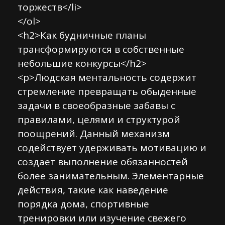
торжеств</li>
</ol>
<h2>Как будничные планы
трансформируются в собственные
небольшие конкурсы</h2>
<p>Людская ментальность содержит
стремление превращать обыденные
задачи в своеобразные забавы с
правилами, целями и структурой
поощрений. Данный механизм
содействует удерживать мотивацию и
создает выполнение обязанностей
более занимательным. Элементарные
действия, такие как наведение
порядка дома, спортивные
тренировки или изучение свежего