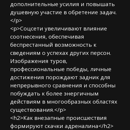
дополнительные усилия и повышать
душевную участие в обретение задач.
</p>
<p>Соцсети увеличивают влияние
соотнесения, обеспечивая
беспрестанный возможность к
сведениям о успехах других персон.
Изображения туров,
профессиональные победы, личные
достижения порождают задник для
непрерывного сравнения и способны
побуждать к более энергичным
действиям в многообразных областях
существования.</p>
<h2>Как внезапные происшествия
формируют скачки адреналина</h2>