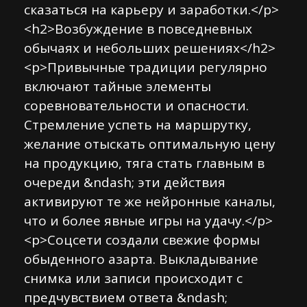
сказаться на карьеру и заработки.</p>
<h2>Возбуждение в повседневных
обычаях и небольших решениях</h2>
<p>Привычные традиции регулярно
включают тайные элементы
соревновательности и опасности.
Стремление успеть на маршрутку,
желание отыскать оптимальную цену
на продукцию, тяга стать главным в
очереди &ndash; эти действия
активируют те же нейронные каналы,
что и более явные игры на удачу.</p>
<p>Соцсети создали свежие формы
обыденного азарта. Выкладывание
снимка или записи происходит с
предчувствием ответа &ndash;