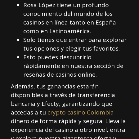
Rosa López tiene un profundo
conocimiento del mundo de los
casinos en línea tanto en España
como en Latinoamérica.
Solo tienes que entrar para explorar
tus opciones y elegir tus favoritos.
Esto puedes descubrirlo
rápidamente en nuestra sección de
reseñas de casinos online.
Además, tus ganancias estarán
disponibles a través de transferencia
bancaria y Efecty, garantizando que
accedas a tu
crypto casino Colombia
dinero de forma rápida y segura. Lleva la
experiencia del casino a otro nivel, entra
y explora nuestra gigantesca oferta y