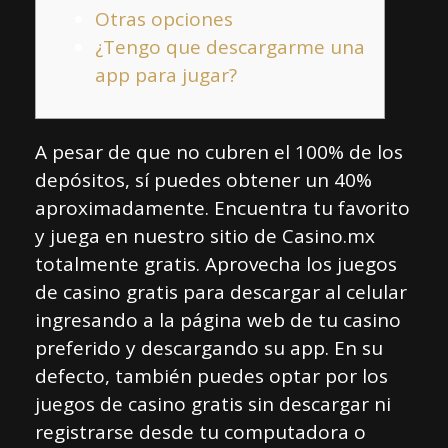
Otras opciones
¿Tengo que descargarme una
app para jugar?
A pesar de que no cubren el 100% de los
depósitos, sí puedes obtener un 40%
aproximadamente. Encuentra tu favorito
y juega en nuestro sitio de Casino.mx
totalmente gratis. Aprovecha los juegos
de casino gratis para descargar al celular
ingresando a la página web de tu casino
preferido y descargando su app. En su
defecto, también puedes optar por los
juegos de casino gratis sin descargar ni
registrarse desde tu computadora o