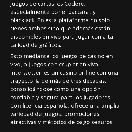
juegos de cartas, es Codere,
especialmente por el baccarat y
blackjack. En esta plataforma no solo
tienes ambos sino que además están
disponibles en vivo para jugar con alta
calidad de gráficos.
Esto mediante los juegos de casino en
vivo, o juegos con crupier en vivo.
Interwetten es un casino online con una
trayectoria de más de tres décadas,
consolidándose como una opción
confiable y segura para los jugadores.
Con licencia española, ofrece una amplia
variedad de juegos, promociones
atractivas y métodos de pago seguros.