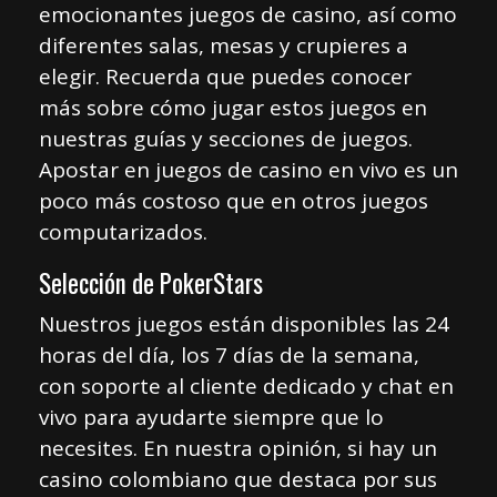
emocionantes juegos de casino, así como
diferentes salas, mesas y crupieres a
elegir. Recuerda que puedes conocer
más sobre cómo jugar estos juegos en
nuestras guías y secciones de juegos.
Apostar en juegos de casino en vivo es un
poco más costoso que en otros juegos
computarizados.
Selección de PokerStars
Nuestros juegos están disponibles las 24
horas del día, los 7 días de la semana,
con soporte al cliente dedicado y chat en
vivo para ayudarte siempre que lo
necesites. En nuestra opinión, si hay un
casino colombiano que destaca por sus