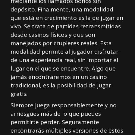
mediante los llamados bonos sin
depósito. Finalmente, una modalidad
que está en crecimiento es la de jugar en
vivo. Se trata de partidas retransmitidas
desde casinos físicos y que son
manejados por crupieres reales. Esta
modalidad permite al jugador disfrutar
de una experiencia real, sin importar el
lugar en el que se encuentre. Algo que
jamás encontraremos en un casino
tradicional, es la posibilidad de jugar
gratis.
Siempre juega responsablemente y no
arriesgues más de lo que puedes
permitirte perder. Seguramente
encontrarás múltiples versiones de estos