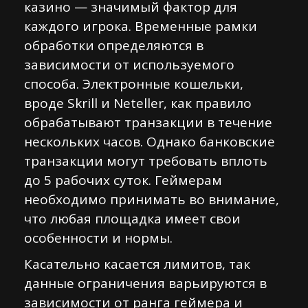
казино — значимый фактор для
каждого игрока. Временные рамки
обработки определяются в
зависимости от используемого
способа. Электронные кошельки,
вроде Skrill и Neteller, как правило
обрабатывают транзакции в течение
нескольких часов. Однако банковские
транзакции могут требовать вплоть
до 5 рабочих суток. Геймерам
необходимо принимать во внимание,
что любая площадка имеет свои
особенности и нормы.
Касательно касается лимитов, так
данные ограничения варьируются в
зависимости от ранга геймера и