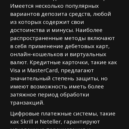
Имеется несколько популярных
вариантов депозита средств, любой
из которых содержит свои
достоинства и минусы. Наиболее
распространенные методы включают
в себя применение дебетовых карт,
онлайн-кошельков и виртуальных
валют. Кредитные карточки, такие как
Visa и MasterCard, предлагают
значительный степень защиты, но
имеют возможность иметь более
затяжное период обработки
транзакций.
Цифровые платежные системы, такие
как Skrill и Neteller, гарантируют