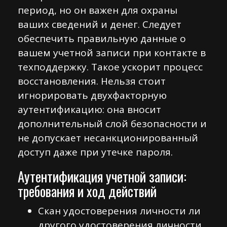
период, но он важен для охраны
ваших сведений и денег. Следует
обеспечить правильную данные о
вашем учетной записи при контакте в
техподдержку. Такое ускорит процесс
восстановления. Нельзя стоит
игнорировать двухфакторную
аутентификацию: она вносит
дополнительный слой безопасности и
не допускает несанкционированный
доступ даже при утечке пароля.
Аутентификация учетной записи:
требования и ход действий
Скан удостоверения личности ли
другого удостоверения личности.