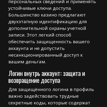
персональных сведений и применять
устойчивые ключи доступа.
Большинство казино предлагают
двухэтапную идентификацию для
дополнительной охраны учетной
записи. Этот легкий способ
обеспечить защищенность вашего
аккаунта и не допустить
несанкционированный доступ к
вашим деньгам.
Логин внутрь аккаунт: защита и
возвращение доступа
Для защищённого логина в профиль
важно задействовать трудные
секретные коды, которые содержат