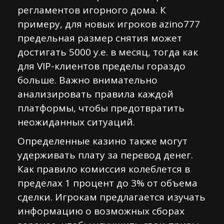
регламентов игорного дома. К
примеру, для новых игроков azino777
предельная размер снятия может
достигать 5000 у.е. в месяц, тогда как
для VIP-клиентов пределы гораздо
больше. Важно внимательно
анализировать правила каждой
платформы, чтобы предотвратить
неожиданных ситуаций.
Определенные казино также могут
удерживать плату за перевод денег.
Как правило комиссия колеблется в
пределах 1 процент до 3% от объема
сделки. Игрокам предлагается изучать
информацию о возможных сборах