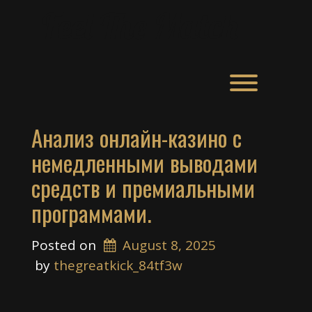
Skip
Feel The Match
to
content
Toggle men
Анализ онлайн-казино с
немедленными выводами
средств и премиальными
программами.
Posted on
August 8, 2025
 by 
thegreatkick_84tf3w