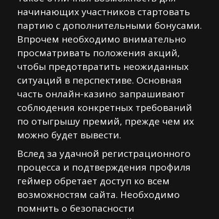
начинающих участников стартовать
партию с дополнительными бонусами.
Впрочем необходимо внимательно
просматривать положения акций,
чтобы предотвратить неожиданных
ситуаций в перспективе. Основная
часть онлайн-казино запрашивают
соблюдения конкретных требований
по отыгрышу премий, прежде чем их
можно будет вывести.
Вслед за удачной регистрационного
процесса и подтверждения профиля
геймер обретает доступ ко всем
возможностям сайта. Необходимо
помнить о безопасности