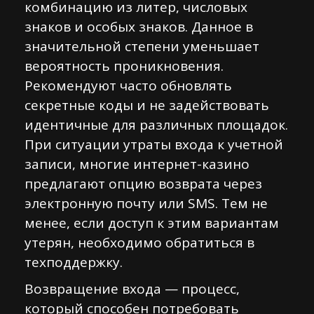
комбинацию из литер, числовых
знаков и особых знаков. Данное в
значительной степени уменьшает
вероятность проникновения.
Рекомендуют часто обновлять
секретные коды и не задействовать
идентичные для различных площадок.
При ситуации утраты входа к учетной
записи, многие интернет-казино
предлагают опцию возврата через
электронную почту или SMS. Тем не
менее, если доступ к этим вариантам
утерян, необходимо обратиться в
техподдержку.
Возвращение входа — процесс,
который способен потребовать