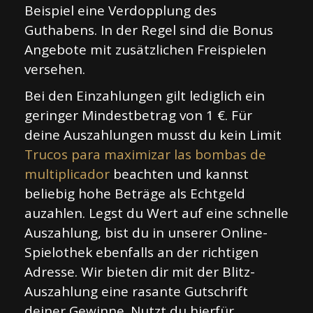
Beispiel eine Verdopplung des
Guthabens. In der Regel sind die Bonus
Angebote mit zusätzlichen Freispielen
versehen.
Bei den Einzahlungen gilt lediglich ein
geringer Mindestbetrag von 1 €. Für
deine Auszahlungen musst du kein Limit
Trucos para maximizar las bombas de
multiplicador
beachten und kannst
beliebig hohe Beträge als Echtgeld
auzahlen. Legst du Wert auf eine schnelle
Auszahlung, bist du in unserer Online-
Spielothek ebenfalls an der richtigen
Adresse. Wir bieten dir mit der Blitz-
Auszahlung eine rasante Gutschrift
deiner Gewinne. Nutzt du hierfür