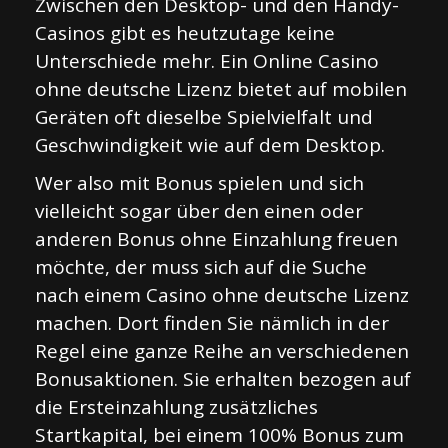
Zwischen den Desktop- und den Handy-
Casinos gibt es heutzutage keine
Unterschiede mehr. Ein Online Casino
ohne deutsche Lizenz bietet auf mobilen
Geräten oft dieselbe Spielvielfalt und
Geschwindigkeit wie auf dem Desktop.
Wer also mit Bonus spielen und sich
vielleicht sogar über den einen oder
anderen Bonus ohne Einzahlung freuen
möchte, der muss sich auf die Suche
nach einem Casino ohne deutsche Lizenz
machen. Dort finden Sie nämlich in der
Regel eine ganze Reihe an verschiedenen
Bonusaktionen. Sie erhalten bezogen auf
die Ersteinzahlung zusätzliches
Startkapital, bei einem 100% Bonus zum