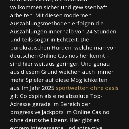
vollkommen sicher und gewissenhaft
arbeiten. Mit diesen modernen
Auszahlungsmethoden erfolgen die
Auszahlungen innerhalb von 24 Stunden
und teils sogar in Echtzeit. Die
bürokratischen Hürden, welche man von
deutschen Online Casinos her kennt –
sind hier weitaus geringer. Und genau
aus diesem Grund weichen auch immer
mehr Spieler auf diese Möglichkeiten
aus. Im Jahr 2025
sportwetten ohne oasis
gilt Goldspin als eine absolute Top-
Adresse gerade im Bereich der
progressive Jackpots im Online Casino
ohne deutsche Lizenz. Hier gibt es
extrem interessante und attraktive