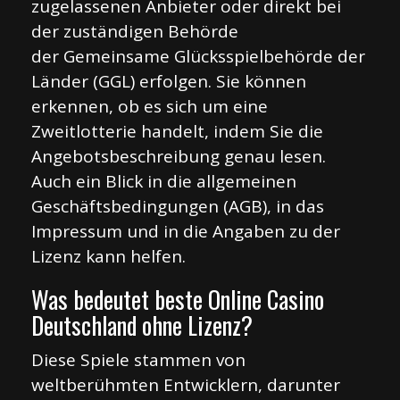
zugelassenen Anbieter oder direkt bei
der zuständigen Behörde
der Gemeinsame Glücksspielbehörde der
Länder (GGL) erfolgen. Sie können
erkennen, ob es sich um eine
Zweitlotterie handelt, indem Sie die
Angebotsbeschreibung genau lesen.
Auch ein Blick in die allgemeinen
Geschäftsbedingungen (AGB), in das
Impressum und in die Angaben zu der
Lizenz kann helfen.
Was bedeutet beste Online Casino
Deutschland ohne Lizenz?
Diese Spiele stammen von
weltberühmten Entwicklern, darunter