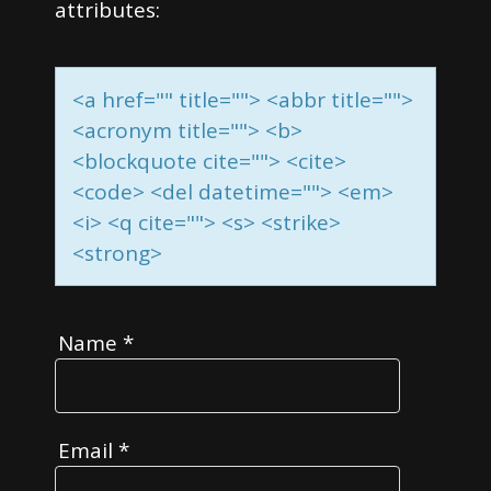
attributes:
<a href="" title=""> <abbr title="">
<acronym title=""> <b>
<blockquote cite=""> <cite>
<code> <del datetime=""> <em>
<i> <q cite=""> <s> <strike>
<strong>
Name
*
Email
*