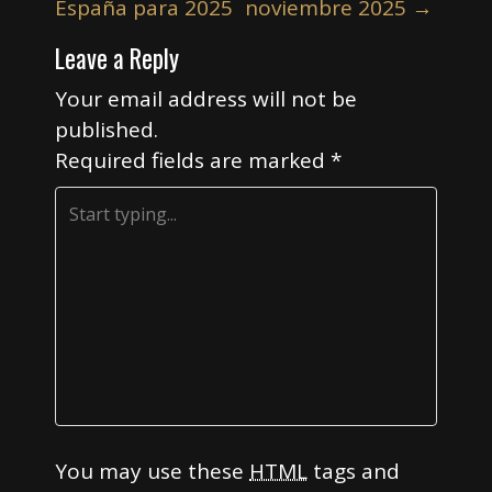
s
España para 2025
noviembre 2025
→
t
Leave a Reply
n
a
Your email address will not be
v
published.
i
Required fields are marked
*
g
a
t
i
o
n
You may use these
HTML
tags and