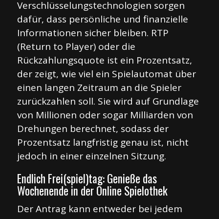
Verschlüsselungstechnologien sorgen
dafür, dass persönliche und finanzielle
Informationen sicher bleiben. RTP
(Return to Player) oder die
Rückzahlungsquote ist ein Prozentsatz,
der zeigt, wie viel ein Spielautomat über
einen langen Zeitraum an die Spieler
zurückzahlen soll. Sie wird auf Grundlage
von Millionen oder sogar Milliarden von
Drehungen berechnet, sodass der
Prozentsatz langfristig genau ist, nicht
jedoch in einer einzelnen Sitzung.
Endlich Frei(spiel)tag: Genieße das
Wochenende in der Online Spielothek
Der Antrag kann entweder bei jedem