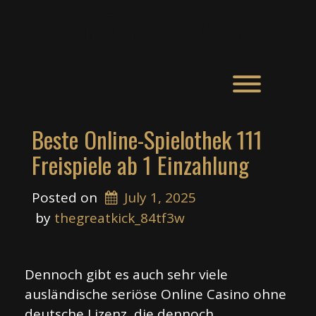
Skip
Feel The Match
to
content
Toggle men
Beste Online-Spielothek 111
Freispiele ab 1 Einzahlung
Posted on
July 1, 2025
 by 
thegreatkick_84tf3w
Dennoch gibt es auch sehr viele
ausländische seriöse Online Casino ohne
deutsche Lizenz, die dennoch