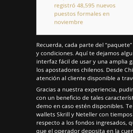
registró 48,595 nuevos
puestos formales en
noviembre
Recuerda, cada parte del “paquete” 
y condiciones. Aquí te dejamos alg
interfaz fácil de usar y una ampli
los apostadores chilenos. Desde Chi
atención al cliente disponible a tra
Gracias a nuestra experiencia, pudim
con un beneficio de tales caracterís
demo en caso estén disponibles. Te 
wallets Skrill y Neteller con tiempo
respecto a los fondos ingresados, 
que el operador deposita en la cuent