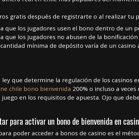
ros gratis después de registrarte o al realizar tu 
za que los jugadores usen el bono dentro de un 
a que los jugadores no abusen de la bonificaci
antidad mínima de depósito varía de un casino a 
 ley que determine la regulación de los casinos e
ine chile bono bienvenida
200% o incluso a veces 
l juego en los requisitos de apuesta. Ojo que de
ar para activar un bono de bienvenida en casi
r para poder acceder a bonos de casino es el mét