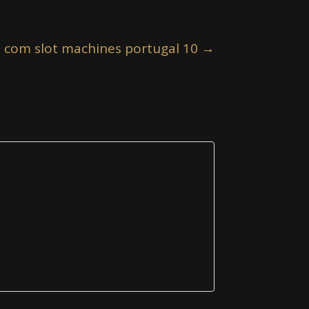
e com slot machines portugal 10
→