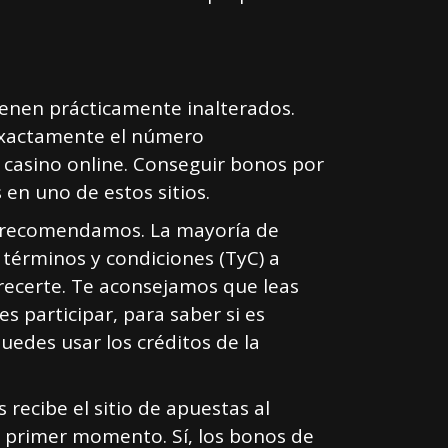
tienen prácticamente inalterados.
 exactamente el número
n casino online. Conseguir bonos por
 en uno de estos sitios.
te recomendamos. La mayoría de
 términos y condiciones (TyC) a
frecerte. Te aconsejamos que leas
s participar, para saber si es
uedes usar los créditos de la
recibe el sitio de apuestas al
l primer momento. Sí, los bonos de