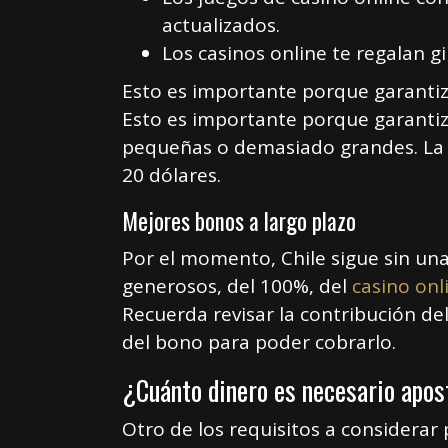
actualizados.
Los casinos online te regalan gi
Esto es importante porque garanti
Esto es importante porque garantiz
pequeñas o demasiado grandes. La c
20 dólares.
Mejores bonos a largo plazo
Por el momento, Chile sigue sin una
generosos, del 100%, del
casino onl
Recuerda revisar la contribución de
del bono para poder cobrarlo.
¿Cuánto dinero es necesario apost
Otro de los requisitos a considera