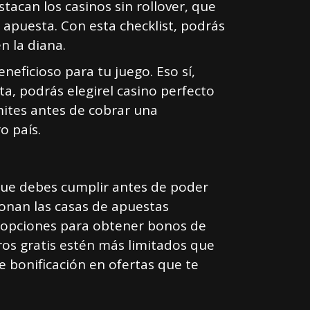
acan los casinos sin rollover, que
 apuesta. Con esta checklist, podrás
n la diana.
eficioso para tu juego. Eso sí,
ta, podrás elegirel casino perfecto
ímites antes de cobrar una
o país.
que debes cumplir antes de poder
onan las casas de apuestas
e opciones para obtener bonos de
iros gratis estén más limitados que
de bonificación en ofertas que te