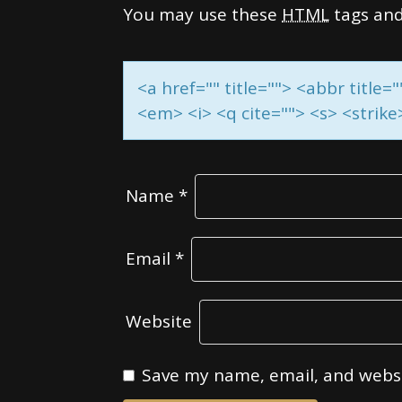
You may use these
HTML
tags and
<a href="" title=""> <abbr title
<em> <i> <q cite=""> <s> <strik
Name
*
Email
*
Website
Save my name, email, and websi