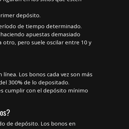
primer depósito.
período de tiempo determinado.
ón haciendo apuestas demasiado
otro, pero suele oscilar entre 10 y
n línea. Los bonos cada vez son más
del 300% de lo depositado.
bes cumplir con el depósito mínimo
nos?
odo de depósito. Los bonos en