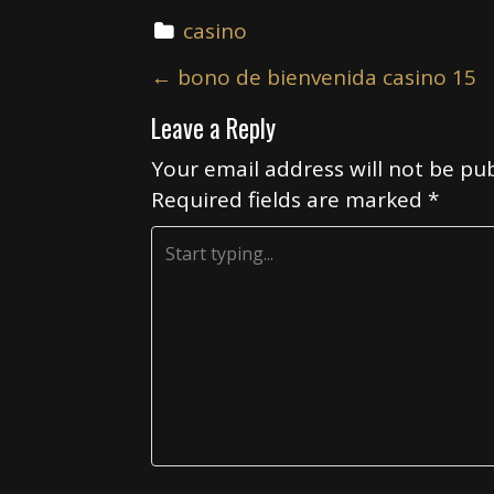
casino
P
←
bono de bienvenida casino 15
o
Leave a Reply
s
t
Your email address will not be pub
n
Required fields are marked
*
a
v
i
g
a
t
i
o
n