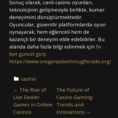
Sonuç olarak, canlı casino oyunları,
teknolojinin gelişmesiyle birlikte, kumar
deneyimini dönüştürmektedir.
Oyuncular, güvenilir platformlarda oyun
oynayarak, hem eğlenceli hem de
kazançlı bir deneyim elde edebilirler. Bu
alanda daha fazla bilgi edinmek için
fix
bet güncel giriş
https://www.oregonjobsthroughtrade.org/
casino
P
←
The Rise of
The Future of
o
Live Dealer
Casino Gaming:
s
Games in Online
Trends and
t
Casinos
Innovations
→