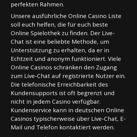
perfekten Rahmen.
Unsere ausführliche Online Casino Liste
soll euch helfen, die für euch beste
Online Spielothek zu finden. Der Live-
Chat ist eine beliebte Methode, um
Unterstützung zu erhalten, da er in
Echtzeit und anonym funktioniert. Viele
Online Casinos schränken den Zugang
zum Live-Chat auf registrierte Nutzer ein.
Die telefonische Erreichbarkeit des
Kundensupports ist oft begrenzt und
nicht in jedem Casino verfügbar.
Kundenservice kann in deutschen Online
Casinos typischerweise über Live-Chat, E-
Mail und Telefon kontaktiert werden.