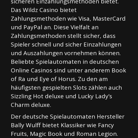
sicheren Einzahlungsmethoden bietet.
Das Wildz Casino bietet
Zahlungsmethoden wie Visa, MasterCard
und PayPal an. Diese Vielfalt an
Zahlungsmethoden stellt sicher, dass
Spieler schnell und sicher Einzahlungen
und Auszahlungen vornehmen können.
Beliebte Spielautomaten in deutschen
Online Casinos sind unter anderem Book
of Ra und Eye of Horus. Zu den am
häufigsten gespielten Slots zählen auch
Sizzling Hot deluxe und Lucky Lady’s
Charm deluxe.
Der deutsche Spielautomaten Hersteller
Bally Wulff bietet Klassiker wie Fancy
Fruits, Magic Book und Roman Legion.