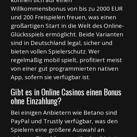
können sich auf einen
Willkommensbonus von bis zu 2000 EUR
und 200 Freispielen freuen, was einen
großartigen Start in die Welt des Online-
Glücksspiels ermöglicht. Beide Varianten
sind in Deutschland legal, sicher und
bieten vollen Spielerschutz. Wer
regelmäßig mobil spielt, profitiert meist
von einer gut programmierten nativen
App, sofern sie verfügbar ist.
Gibt es in Online Casinos einen Bonus
ohne Einzahlung?
Bei einigen Anbietern wie Betano sind
PayPal und Trustly verfügbar, was den
Spielern eine größere Auswahl an