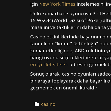
için
New York Times
incelemesini inc
Ünlü kumarhane oyuncusu Phil Hell
15 WSOP (World Dizisi of Poker) altın
masalını ve taktiklerini daha daha 
Casino etkinliklerinde başarının bir
tanımlı bir "konut" üstünlüğü" bulu
kumar etkinliğinde, ABD ruletinin y
hangi oyunu seçeceklerine karar ya
en iyi slot siteleri
adresini görmek bul
Sonuç olarak, casino oyunları sadece ş
bir araya toplayarak daha başarılı o
geçmemek en önemli kuraldır.
casino