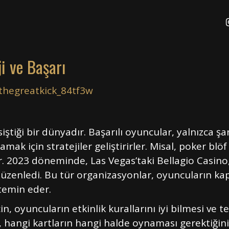
i ve Başarı
thegreatkick_84tf3w
esiştiği bir dünyadır. Başarılı oyuncular, yalnızca
ak için stratejiler geliştirirler. Misal, poker blö
ir. 2023 döneminde, Las Vegas’taki Bellagio Casino,
düzenledi. Bu tür organizasyonlar, oyuncuların kap
 temin eder.
n, oyuncuların etkinlik kurallarını iyi bilmesi ve t
lan, hangi kartların hangi halde oynaması gerektiği