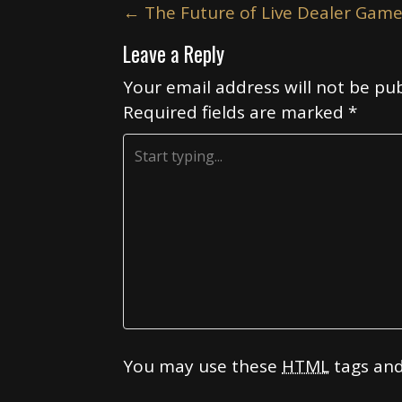
P
←
The Future of Live Dealer Game
o
Leave a Reply
s
t
Your email address will not be pub
n
Required fields are marked
*
a
v
i
g
a
t
i
o
n
You may use these
HTML
tags and