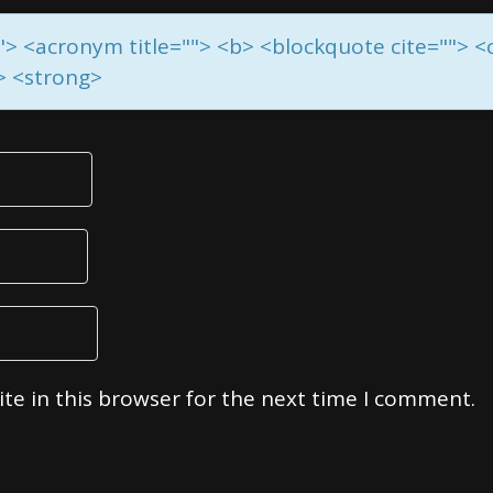
=""> <acronym title=""> <b> <blockquote cite=""> 
e> <strong>
te in this browser for the next time I comment.