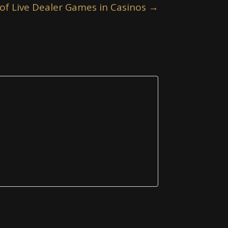
of Live Dealer Games in Casinos
→