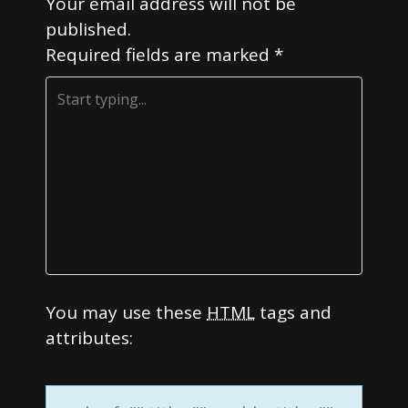
n
Your email address will not be
a
published.
v
Required fields are marked
*
i
g
a
t
i
o
n
You may use these
HTML
tags and
attributes: