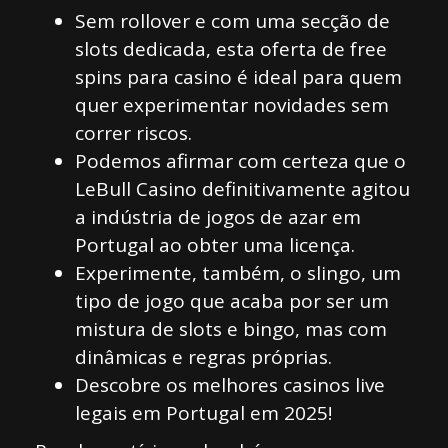
Sem rollover e com uma secção de
slots dedicada, esta oferta de free
spins para casino é ideal para quem
quer experimentar novidades sem
correr riscos.
Podemos afirmar com certeza que o
LeBull Casino definitivamente agitou
a indústria de jogos de azar em
Portugal ao obter uma licença.
Experimente, também, o slingo, um
tipo de jogo que acaba por ser um
mistura de slots e bingo, mas com
dinâmicas e regras próprias.
Descobre os melhores casinos live
legais em Portugal em 2025!