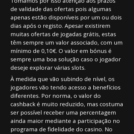
Tomamos por isso atenção aos prazos
de validade das ofertas pois algumas
apenas estão disponíveis por um ou dois
dias após o registo. Apesar existirem
muitas ofertas de jogadas grátis, estas
têm sempre um valor associado, com um
mínimo de 0,10€. O valor em bónus é
sempre uma boa solução caso o jogador
deseje explorar várias slots.
À medida que vão subindo de nível, os
jogadores vão tendo acesso a benefícios
diferentes. Por norma, o valor do
cashback é muito reduzido, mas costuma
ser possível receber uma percentagem
ainda maior mediante a participação no
programa de fidelidade do casino. No