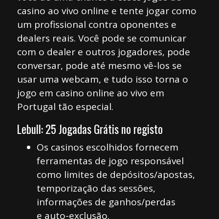
casino ao vivo online e tente jogar como
um profissional contra oponentes e
dealers reais. Você pode se comunicar
com o dealer e outros jogadores, pode
conversar, pode até mesmo vê-los se
usar uma webcam, e tudo isso torna o
jogo em casino online ao vivo em
Portugal tão especial.
Lebull: 25 Jogadas Grátis no registo
Os casinos escolhidos fornecem
ferramentas de jogo responsável
como limites de depósitos/apostas,
temporização das sessões,
informações de ganhos/perdas
e auto-exclusão.