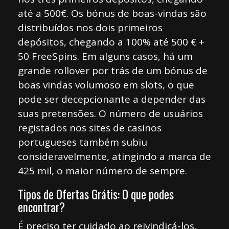
até a 500€. Os bónus de boas-vindas são
distribuídos nos dois primeiros
depósitos, chegando a 100% até 500 € +
50 FreeSpins. Em alguns casos, há um
grande rollover por trás de um bónus de
boas vindas volumoso em slots, o que
pode ser decepcionante a depender das
suas pretensões. O número de usuários
registados nos sites de casinos
portugueses também subiu
consideravelmente, atingindo a marca de
425 mil, o maior número de sempre.
Tipos de Ofertas Grátis: O que podes
encontrar?
É preciso ter cuidado ao reivindicá-los,