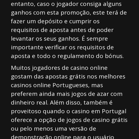
entanto, caso o jogador consiga alguns
ganhos com esta promoção, este terá de
fazer um depósito e cumprir os
requisitos de aposta antes de poder
levantar os seus ganhos. É sempre
importante verificar os requisitos de
aposta e todo o regulamento do bónus.
Muitos jogadores de casino online
gostam das apostas grátis nos melhores
casinos online Portugueses, mas
preferem ainda mais jogos de azar com
dinheiro real. Além disso, também é
proveitoso quando o casino em Portugal
oferece a opção de jogos de casino grátis
ou pelo menos uma versão de
demonstração online para o usuário