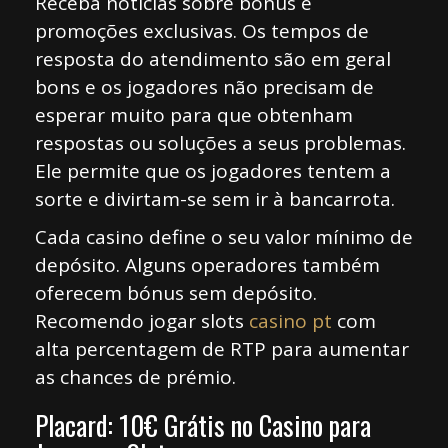
Receba notícias sobre bónus e
promoções exclusivas. Os tempos de
resposta do atendimento são em geral
bons e os jogadores não precisam de
esperar muito para que obtenham
respostas ou soluções a seus problemas.
Ele permite que os jogadores tentem a
sorte e divirtam-se sem ir à bancarrota.
Cada casino define o seu valor mínimo de
depósito. Alguns operadores também
oferecem bónus sem depósito.
Recomendo jogar slots
casino pt
com
alta percentagem de RTP para aumentar
as chances de prémio.
Placard: 10€ Grátis no Casino para