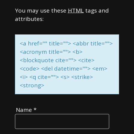
You may use these
HTML
tags and
attributes:
<a href="" title=""> <abbr title="">
<acronym title=""> <b>
<blockquote cite=""> <cite>
<code> <del datetime=""> <em>
<i> <q cite=""> <s> <strike>
<strong>
Name
*