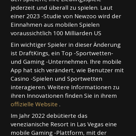
jederzeit und überall zu spielen. Laut
einer 2023 -Studie von Newzoo wird der
Einnahmen aus mobilen Spielen
voraussichtlich 100 Milliarden US
Ein wichtiger Spieler in dieser Änderung
ist DraftKings, ein Top -Sportwetten-
und Gaming -Unternehmen. Ihre mobile
App hat sich verändert, wie Benutzer mit
Casino -Spielen und Sportwetten
interagieren. Weitere Informationen zu
ihren Innovationen finden Sie in ihrem
offizielle Website
.
Im Jahr 2022 debütierte das
venezianische Resort in Las Vegas eine
mobile Gaming -Plattform, mit der