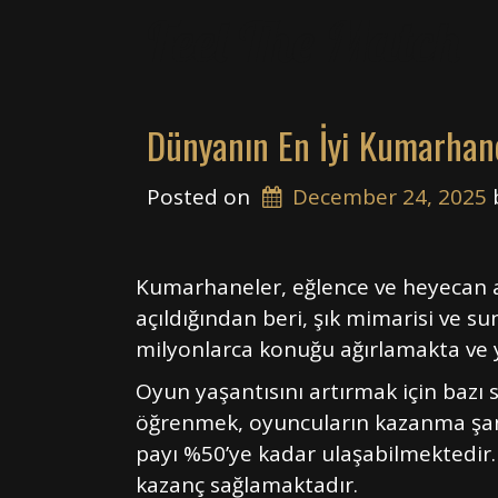
Skip
Feel The Match
to
content
Dünyanın En İyi Kumarhan
Posted on
December 24, 2025
Kumarhaneler, eğlence ve heyecan ar
açıldığından beri, şık mimarisi ve s
milyonlarca konuğu ağırlamakta ve y
Oyun yaşantısını artırmak için bazı 
öğrenmek, oyuncuların kazanma şansı
payı %50’ye kadar ulaşabilmektedir. 
kazanç sağlamaktadır.