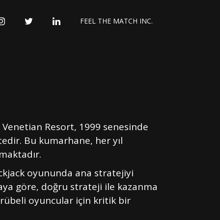
INSTAGRAM
TWITTER
LINKEDIN
FEEL THE MATCH INC.
i Venetian Resort, 1999 senesinde
ktedir. Bu kumarhane, her yıl
nmaktadır.
ackjack oyununda ana stratejiyi
aya göre, doğru strateji ile kazanma
beli oyuncular için kritik bir