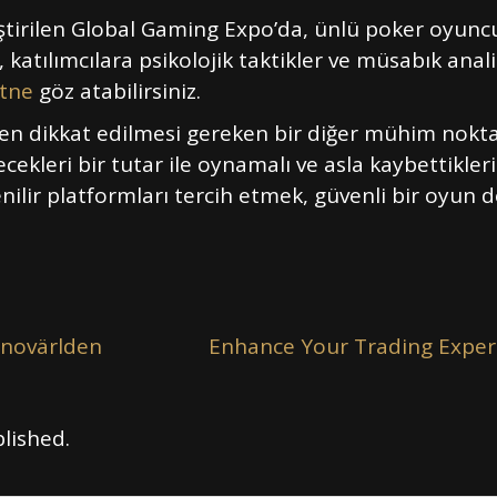
tirilen Global Gaming Expo’da, ünlü poker oyuncusu
, katılımcılara psikolojik taktikler ve müsabık anal
tne
göz atabilirsiniz.
 dikkat edilmesi gereken bir diğer mühim nokta
cekleri bir tutar ile oynamalı ve asla kaybettikle
nilir platformları tercih etmek, güvenli bir oyun 
inovärlden
Enhance Your Trading Exper
lished.