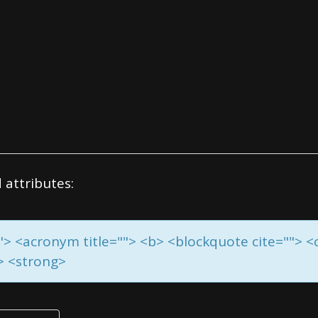
 attributes:
=""> <acronym title=""> <b> <blockquote cite=""> 
e> <strong>