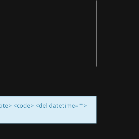
<cite> <code> <del datetime="">