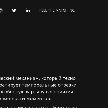
INSTAGRAM
TWITTER
LINKEDIN
FEEL THE MATCH INC.
еский механизм, который тесно
ретирует темпоральные отрезки
т особенную картину восприятия
тяженности моментов.
вида радикально трансформирует