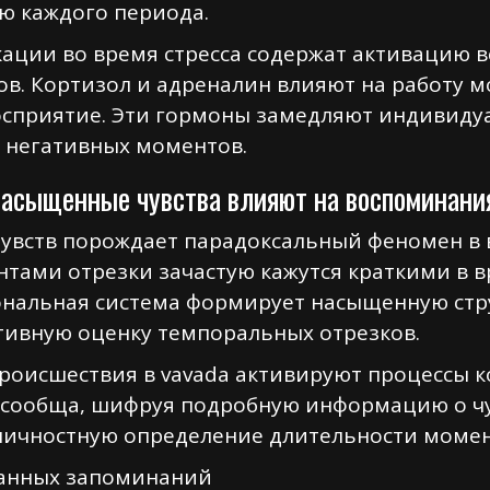
ию каждого периода.
ции во время стресса содержат активацию в
в. Кортизол и адреналин влияют на работу м
восприятие. Эти гормоны замедляют индивиду
 негативных моментов.
насыщенные чувства влияют на воспоминани
увств порождает парадоксальный феномен в 
ами отрезки зачастую кажутся краткими в в
нальная система формирует насыщенную стру
тивную оценку темпоральных отрезков.
роисшествия в vavada активируют процессы 
 сообща, шифруя подробную информацию о чу
личностную определение длительности момен
анных запоминаний