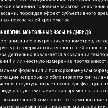
еской сведений головным мозгом. Эндогенны
ессами, порождая эффект субъективного вре
ьных показателей хронометра.
онологии: ментальные часы индивида
 организацию внутренних хронометров, кото
структура содержит совокупность нейронных 
ура деятельно вовлекается в создании темпор
дений и личностную измерение протяженност
альная формация и подкорковые узлы образу
ормации непрерывно обмениваются сигналами
еская структура играет основную функцию в
ивидуальную темп движения временного пото
т значительный компонент в формирование т
мы согласовываются с наружными условиями,