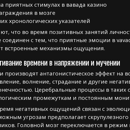
 приятных стимулах в вавада казино
аграждения в мозге
их хронологических указателей
ют, что во время позитивных занятий лично
 соединен с тем, что приятные эмоции в vav
ют встроенные механизмы ощущения.
гивание времени в напряжении и мучении
и производят антагонистическое эффект на в
вление, волнение, страдание и другие нега
онечностью. Церебральные процессы в таких 
ологическим промежуткам и постоянным мони
время негативных ощущений связан с эволю
можным угрозам предполагает скрупулезного
иков. Головной мозг переключается в режим