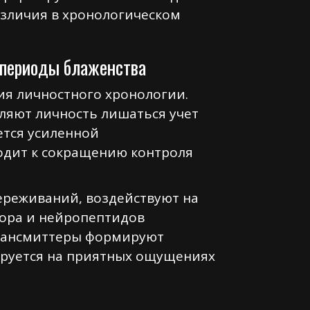
зличия в хронологическом
в периоды блаженства
я личностного хронологии.
вляют личность лишаться учет
ется усиленной
водит к сокращению контроля
реживаний, воздействуют на
тора и нейропептидов
трансмиттеры формируют
ируется на приятных ощущениях