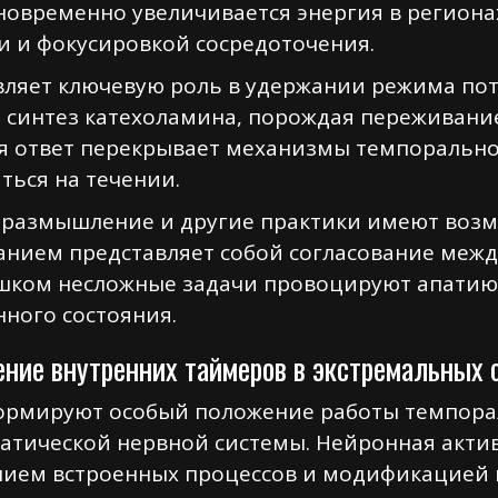
овременно увеличивается энергия в регионах
и и фокусировкой сосредоточения.
вляет ключевую роль в удержании режима пот
т синтез катехоламина, порождая переживани
я ответ перекрывает механизмы темпорально
ться на течении.
т, размышление и другие практики имеют воз
анием представляет собой согласование меж
шком несложные задачи провоцируют апатию,
ного состояния.
ение внутренних таймеров в экстремальных 
ормируют особый положение работы темпора
тической нервной системы. Нейронная актив
нием встроенных процессов и модификацией