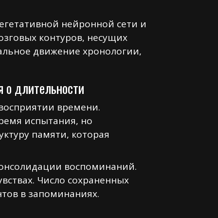
егетативной нейронной сети и
озговых контуров, несущих
альное движение хронологии,
я о длительности
восприятии времени.
ремя испытания, но
ктуру памяти, которая
консолидации воспоминаний.
вствах. Число сохраненных
тов в запоминаниях.