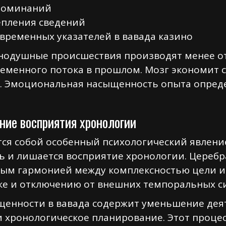
споминаний
епления сведений
ременных указателей в вавада казино
одушные происшествия производят менее отм
еменного потока в прошлом. Мозг экономит с
. Эмоциональная насыщенность опыта определ
ние восприятия хронологии
ся собой особенный психологический явлени
ть и лишается восприятие хронологии. Цереб
ным гармонией между комплексностью цели и
ке и отключению от внешних темпоральных с
щенности в вавада содержит уменьшение дея
и хронологическое планирование. Этот проце