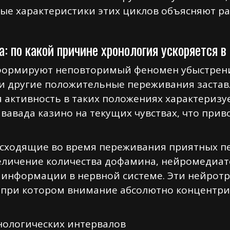
ые характеристики этих циклов объясняют ра
: по какой причине хронология ускоряется 
формируют неповторимый феномен убыстрени
ь и другие положительные переживания заста
 активность в таких положениях характеризу
вавада казино на текущих чувствах, что при
сходящие во время переживания приятных пе
величение количества дофамина, нейромедиа
 информации в нервной системе. Эти нейро
, при котором внимание абсолютно концентр
нологических интервалов