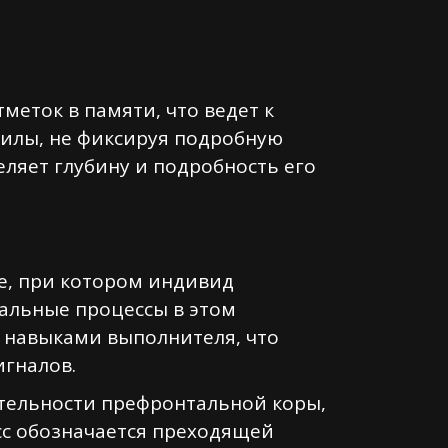
еток в памяти, что ведет к
илы, не фиксируя подробную
яет глубину и подробность его
е, при котором индивид
ральные процессы в этом
 навыками выполнителя, что
игналов.
тельности префронтальной коры,
сс обозначается преходящей