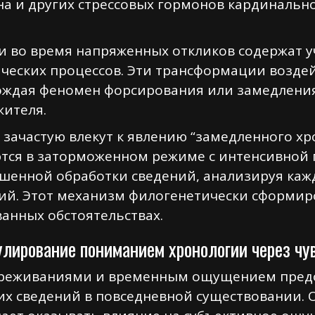
а и других стрессовых гормонов кардинально
 во время напряженных откликов содержат уч
ческих процессов. Эти трансформации воздей
ождая феномен форсирования или замедлени
жителя.
зачастую влекут к явлению “замедленного хр
тся в заторможенном режиме с интенсивной 
шенной обработки сведений, анализируя каж
ий. Этот механизм филогенетически сформир
ванных обстоятельствах.
улирование пониманием хронологии через чу
ереживаниями и временным ощущением предо
их сведений в повседневной существовании. 