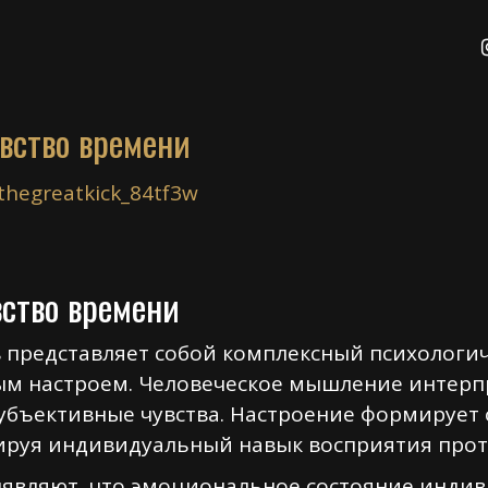
вство времени
thegreatkick_84tf3w
вство времени
представляет собой комплексный психологич
м настроем. Человеческое мышление интерп
 субъективные чувства. Настроение формируе
ируя индивидуальный навык восприятия про
ыявляют, что эмоциональное состояние инди