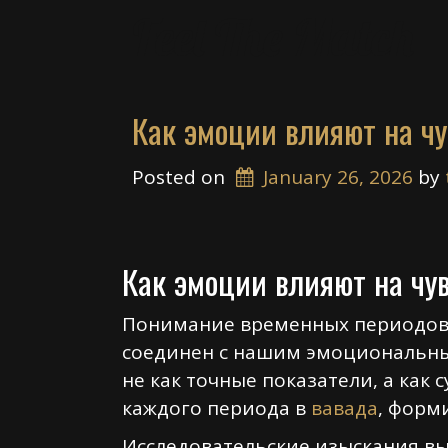
Skip
Feel The Match
to
content
Как эмоции влияют на чу
Posted on
January 26, 2026
 by 
Как эмоции влияют на чу
Понимание временных периодов 
соединен с нашим эмоциональны
не как точные показатели, а как
каждого периода в
вавада
, форм
Исследовательские изыскания в