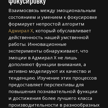
фокусировку
Взаимосвязь между эмоциональным
состоянием и умением к фокусировке
формирует непростой алгоритм
Адмирал Х
, который обуславливает
действенность нашей умственной
работы. Инновационные
эксперименты обнаруживают, что
эмоции в Адмирал Х не лишь
дополняют функции внимания, а
активно моделируют их качество и
тенденцию. Изучение этих процессов
предоставляет перспективы для
повышения познавательной функции
и достижения более лучшего класса
производительности в разнообразных