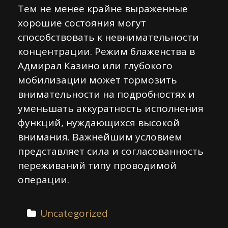
Тем не менее крайне выраженные
хорошие состояния могут
способствовать к невнимательности
концентрации. Режим блаженства в
Адмирал Казино или глубокого
мобилизации может тормозить
внимательности на подробностях и
уменьшать аккуратность исполнения
функций, нуждающихся высокой
внимания. Важнейшим условием
представляет сила и согласованность
переживаний типу проводимой
операции.
Uncategorized