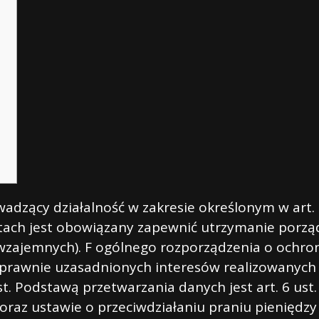
dzący działalność w zakresie określonym w art.
ach jest obowiązany zapewnić utrzymanie porządk
zajemnych). F ogólnego rozporządzenia o ochron
 prawnie uzasadnionych interesów realizowanych 
 ust. Podstawą przetwarzania danych jest art. 6 u
raz ustawie o przeciwdziałaniu praniu pieniędzy