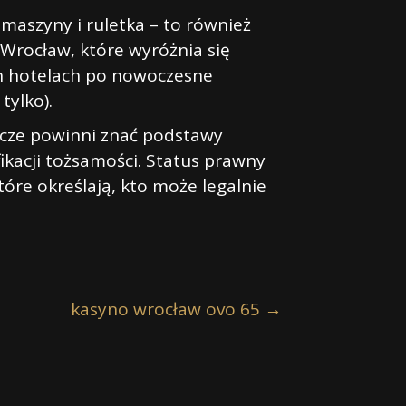
 maszyny i ruletka – to również
 Wrocław, które wyróżnia się
ch hotelach po nowoczesne
tylko).
acze powinni znać podstawy
acji tożsamości. Status prawny
óre określają, kto może legalnie
kasyno wrocław ovo 65
→