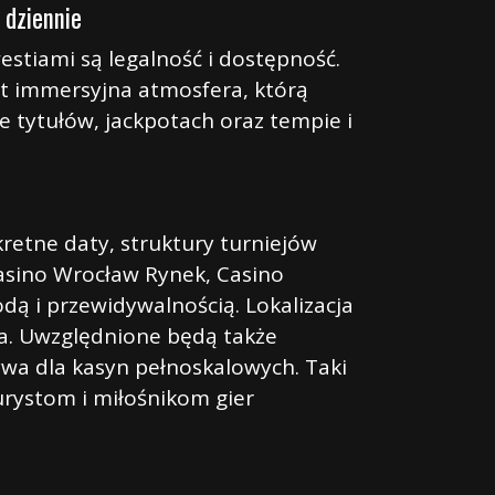
 dziennie
stiami są legalność i dostępność.
st immersyjna atmosfera, którą
 tytułów, jackpotach oraz tempie i
retne daty, struktury turniejów
asino Wrocław Rynek, Casino
ą i przewidywalnością. Lokalizacja
za. Uwzględnione będą także
ywa dla kasyn pełnoskalowych. Taki
urystom i miłośnikom gier