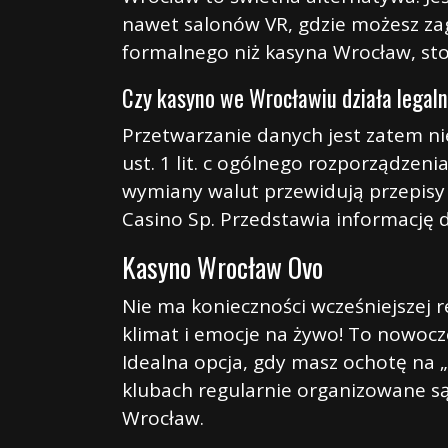
nawet salonów VR, gdzie możesz zag
formalnego niż kasyna Wrocław, stol
Czy kasyno we Wrocławiu działa legaln
Przetwarzanie danych jest zatem n
ust. 1 lit. c ogólnego rozporządze
wymiany walut przewidują przepisy
Casino Sp. Przedstawia informację
Kasyno Wrocław Ovo
Nie ma konieczności wcześniejszej r
klimat i emocje na żywo! To nowocz
Idealna opcja, gdy masz ochotę na „
klubach regularnie organizowane s
Wrocław.