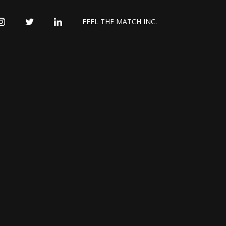
INSTAGRAM
TWITTER
LINKEDIN
FEEL THE MATCH INC.