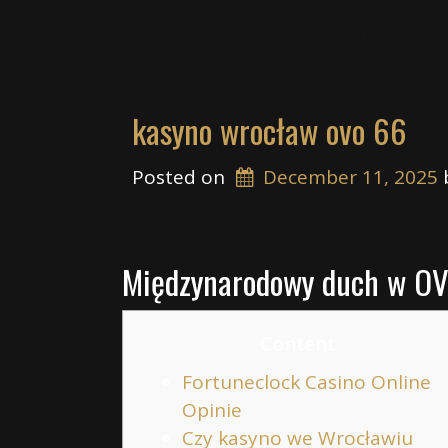
Skip
Feel The Match
to
content
kasyno wrocław ovo 66
Posted on
December 11, 2025
Międzynarodowy duch w O
Content
Fortuneclock Casino Online
Opinie
Czy kasyno we Wrocławiu