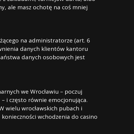
ny, ale masz ochotę na coś mniej
ącego na administratorze (art. 6
awnienia danych klientów kantoru
 Państwa danych osobowych jest
onarnych we Wrocławiu – poczuj
 – i często równie emocjonująca.
. W wielu wrocławskich pubach i
 konieczności wchodzenia do casino