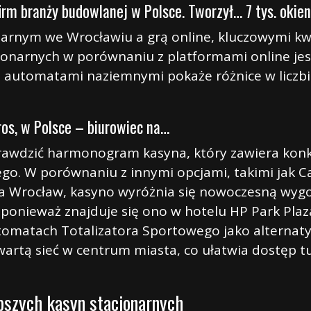
firm branży budowlanej w Polsce. Tworzył… 7 tys. okien
rnym we Wrocławiu a grą online, kluczowymi kwe
cjonarnych w porównaniu z platformami online je
z automatami naziemnymi pokaże różnice w liczbie
ros, w Polsce – biurowiec na…
prawdzić harmonogram kasyna, który zawiera konk
o. W porównaniu z innymi opcjami, takimi jak C
a Wrocław, kasyno wyróżnia się nowoczesną wygod
, ponieważ znajduje się ono w hotelu HP Park Pla
utomatach Totalizatora Sportowego jako alternat
wartą sieć w centrum miasta, co ułatwia dostęp t
pszych kasyn stacjonarnych