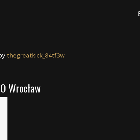
 by 
thegreatkick_84tf3w
VO Wrocław