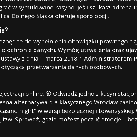
rać w symulowane kasyno. Jeśli szukasz adrenali
ica Dolnego Śląska oferuje sporo opcji.
ie?
iezbędne do wypełnienia obowiązku prawnego ciąż
nia o ochronie danych). Wymóg utrwalenia oraz uj
 ustawy z dnia 1 marca 2018 r. Administratorem
 dotyczącą przetwarzania danych osobowych.
ejestracji online. 🎲 Odwiedź jedno z kasyn stacj
esna alternatywa dla klasycznego Wroclaw casino
casino night” w wersji bezpiecznej i towarzyskiej
ą tzw. Sprawdź, gdzie możesz poczuć emocje… bez