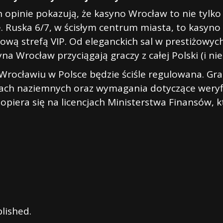
ch opinie pokazują, że kasyno Wrocław to nie tylko
e. Ruska 6/7, w ścisłym centrum miasta, to kasyno
wą strefą VIP. Od eleganckich sal w prestiżowy
a Wrocław przyciągają graczy z całej Polski (i nie 
Wrocławiu w Polsce będzie ściśle regulowana. Gr
ch naziemnych oraz wymagania dotyczące weryfik
iera się na licencjach Ministerstwa Finansów, kt
lished.