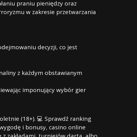
ałaniu praniu pieniędzy oraz
erroryzmu w zakresie przetwarzania
odejmowaniu decyzji, co jest
renaliny z każdym obstawianym
iewając imponujący wybór gier
oletnie (18+). 💻 Sprawdź ranking
 wygodę i bonusy, casino online
e z zakładami, turniejów darta, albo