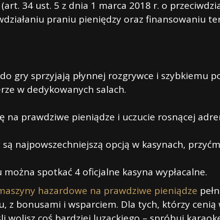
art. 34 ust. 5 z dnia 1 marca 2018 r. o przeciwdzi
wdziałaniu praniu pieniędzy oraz finansowaniu t
e
do gry sprzyjają płynnej rozgrywce i szybkiemu p
erze w dedykowanych salach.
kę na prawdziwe pieniądze i uczucie rosnącej ad
są najpowszechniejszą opcją w kasynach, przyćm
 można spotkać 4 oficjalne kasyna wypłacalne.
maszyny hazardowe na prawdziwe pieniądze
pełn
, z bonusami i wsparciem. Dla tych, którzy cenią
i wolisz coś bardziej luzackiego – spróbuj karaok