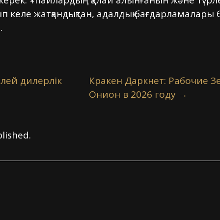
ерек. Ұпайлардың қалай алынғанын және түрлен
ып келе жатқандықтан, адалдық бағдарламалар
.
елей дилерлік
Кракен Даркнет: Рабочие З
Онион в 2026 году
→
lished.