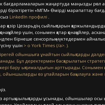
дік бағдарламаларын жаңартуда маңызды рөл а
ді біріктіретін «МГМ» Өмірді марапаттау бағ
асыз
LinkedIn профилі
.
р қазір Цезарьдің сыйлықтарын қаржыландырды,
онақүйлер үшін, сонымен қатар қонақүйлер, асха
брендпен бірнеше сенсорлық нүктедермен айнал
үсіну үшін
> o York Times (/a>. ).
 бірегей ойыншыға ұнайтын сыйлықтарды дәлде
ланады. Бұл деректермен басқарылатын страт
кері бару ықтималдығын арттырады. Сонымен қа
п, ойыншыларды өз ұпайларын бақылауға және н
із.
з артықшылықтарды ұсынады, ойыншылар осы