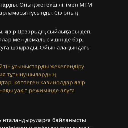
тқарды. Оның жетекшілігімен МГМ
дарламасын ұсынды. Сіз оның
 қазір Цезарьдің сыйлықтары деп,
налар мен демалыс үшін де бар.
ысуға шақырады. Ойын алаңындағы
йтін ұсыныстарды жекелендіру
егия тұтынушылардың
тар, көптеген казинолдар қазір
ақты уақыт режимінде алуға
 ынталандыруларға байланысты