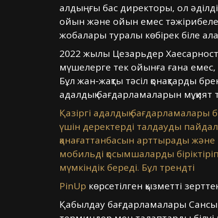
алдыңғы бас директоры, ол әділ
ойын және ойын емес тәжірибелер
жобалары туралы көбірек біле ал
2022 жылы Цезарьдер Хаесарноста
мүшелерге тек ойынға ғана емес, қ
Бұл жан-жақты тәсіл қонақтарды 
адалдық бағдарламаларын мұқият т
Қазіргі адалдық бағдарламалары
үшін деректерді талдауды пайда
қанағаттанбасын арттырады және 
мобильді қосымшаларды біріктірі
мүмкіндік береді. Бұл трендті
PinUp
көрсетілген қызметті зерттең
Қабылдау бағдарламалары Сансы