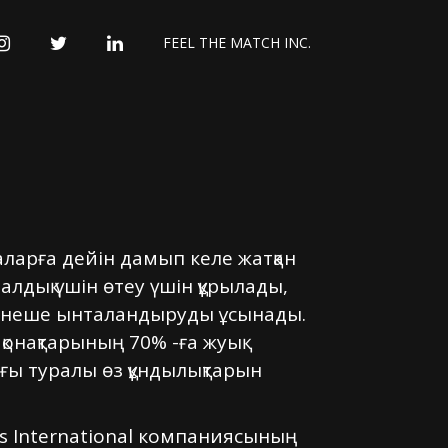
INSTAGRAM
TWITTER
LINKEDIN
FEEL THE MATCH INC.
ларға дейін дамып келе жатқан
лдық үшін өтеу үшін құрылады,
 бірнеше ынталандыруды ұсынады.
онақтарының 70% -ға жуық
ығы туралы өз құндылықтарын
s International компаниясының