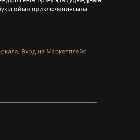
дірілгенін түсіну қатысудың құнын
ы бүкіл ойын приключениясына
еркала, Вход на Маркетплейс