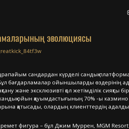
ламаларының эволюциясы
reatkick_84tf3w
арапайым сандардан күрделі сандық платформа
 Бұл бағдарламалар ойыншыларды өздерінің ада
мақтану және эксклюзивті қол жетімділік сияқты
кандық ойын қауымдастығының 70% -ы казмино қ
аларына қатысады, олардың клиенттердің адалд
керемет фигура – бұл Джим Муррен, MGM Resort