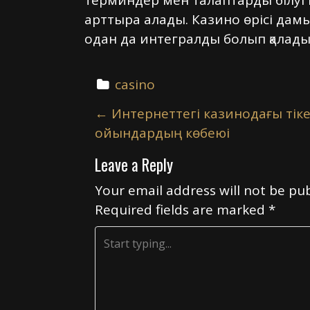
терминдер мен талаптарды білуі к
арттыра алады. Казино өрісі дам
одан да интегралды болып қалады
casino
P
←
Интернеттегі казинодағы тік
o
ойындардың көбеюі
s
Leave a Reply
t
n
Your email address will not be pub
a
Required fields are marked
*
v
i
g
a