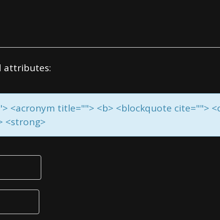
 attributes:
=""> <acronym title=""> <b> <blockquote cite=""> 
e> <strong>