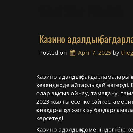
Skip
Feel The Match
to
content
Казино адалдық бағдар
Posted on
April 7, 2025
 by 
theg
Казино адалдық бағдарламалары қ
кезеңдерде айтарлықтай өзгерді.
олар ақысыз ойнау, тамақтану, та
2023 жылғы есепке сәйкес, амери
қонақтарға қол жеткізу бағдарлам
көрсетеді.
Казино адалдық доменіндегі бір 