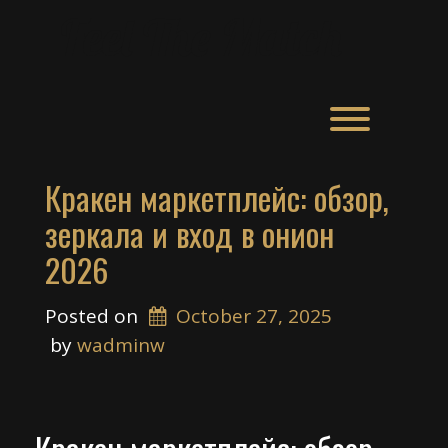
Skip
Feel The Match
to
content
Toggle men
Кракен маркетплейс: обзор,
зеркала и вход в онион
2026
Posted on
October 27, 2025
 by 
wadminw