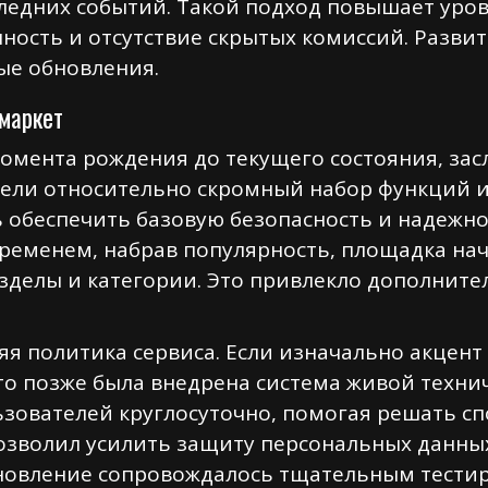
оследних событий. Такой подход повышает уро
ность и отсутствие скрытых комиссий. Развит
ые обновления.
 маркет
омента рождения до текущего состояния, зас
мели относительно скромный набор функций 
 обеспечить базовую безопасность и надежнос
ременем, набрав популярность, площадка на
зделы и категории. Это привлекло дополнит
я политика сервиса. Если изначально акцент 
то позже была внедрена система живой техни
ьзователей круглосуточно, помогая решать сп
волил усилить защиту персональных данных,
бновление сопровождалось тщательным тести