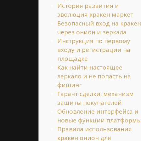
История развития и
эволюция кракен маркет
Безопасный вход на кракен
через онион и зеркала
Инструкция по первому
входу и регистрации на
площадке
Как найти настоящее
зеркало и не попасть на
фишинг
Гарант сделки: механизм
защиты покупателей
Обновление интерфейса и
новые функции платформ
Правила использования
кракен онион для