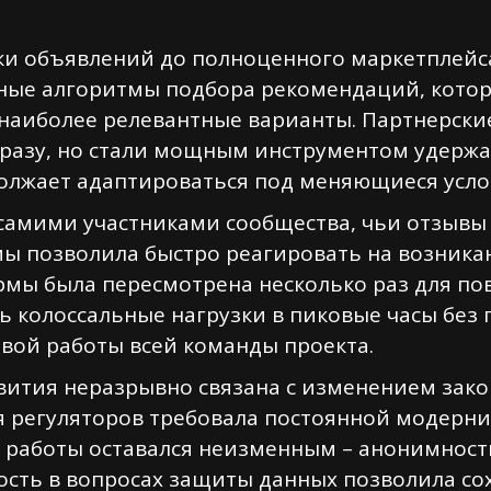
ки объявлений до полноценного маркетплейс
жные алгоритмы подбора рекомендаций, кото
 наиболее релевантные варианты. Партнерск
сразу, но стали мощным инструментом удержа
должает адаптироваться под меняющиеся усл
самими участниками сообщества, чьи отзывы
емы позволила быстро реагировать на возник
рмы была пересмотрена несколько раз для по
ь колоссальные нагрузки в пиковые часы без 
вой работы всей команды проекта.
вития неразрывно связана с изменением зако
я регуляторов требовала постоянной модерн
 работы оставался неизменным – анонимность
ость в вопросах защиты данных позволила с