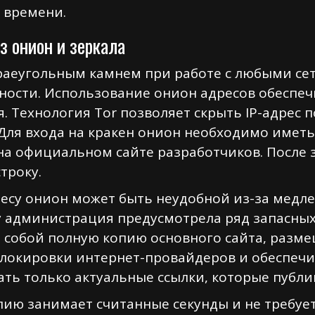
 времени.
з онион и зеркала
краеугольным камнем при работе с любыми се
ности. Использование онион адресов обеспе
 Технология Tor позволяет скрыть IP-адрес 
 Для входа на кракен онион необходимо иметь
на официальном сайте разработчиков. После з
троку.
есу онион может быть неудобной из-за медле
 администрация предусмотрела ряд запасных
т собой полную копию основного сайта, раз
блокировки интернет-провайдеров и обеспеч
ать только актуальные ссылки, которые публ
пию занимает считанные секунды и не требуе