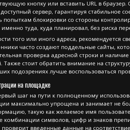
ствующую кнопку или вставить URL в браузер.
доступный сервер, гарантируя стабильное со
ь попыткам блокировки со стороны контроли
 именно туда, куда планировал, без риска пер
ости того или иного адреса, рекомендуется с
ники часто создают поддельные сайты, кот
тельная проверка адресной строки и наличие
. Также стоит обратить внимание на структур
ших подозрениях лучше воспользоваться пров
страции на площадке
первый шаг на пути к полноценному использо
ии максимально упрощена и занимает не бол
ормацию, такую как желаемое имя пользоват
е комбинации символов, цифр и знаков преп
и проверит введенные данные на соответстви