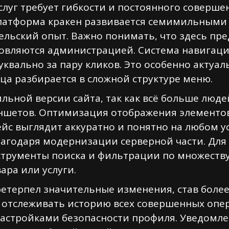
уг требует гибкости и постоянного соверше
Платформа кракен развивается семимильными
ельский опыт. Важно понимать, что здесь пр
овляются администрацией. Система навигаци
квально за пару кликов. Это особенно актуаль
нца разбирается в сложной структуре меню.
льной версии сайта, так как всё больше люд
ншетов. Оптимизация отображения элементов
йс выглядит аккуратно и понятно на любом ус
лагодаря модернизации серверной части. Для
трументы поиска и фильтрации по множеству
ара или услуги.
ретерпел значительные изменения, став бол
 отслеживать историю всех совершенных опера
настройками безопасности профиля. Уведомл