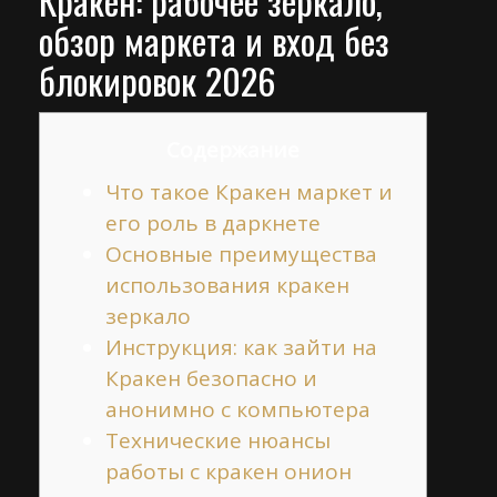
Кракен: рабочее зеркало,
обзор маркета и вход без
блокировок 2026
Содержание
Что такое Кракен маркет и
его роль в даркнете
Основные преимущества
использования кракен
зеркало
Инструкция: как зайти на
Кракен безопасно и
анонимно с компьютера
Технические нюансы
работы с кракен онион