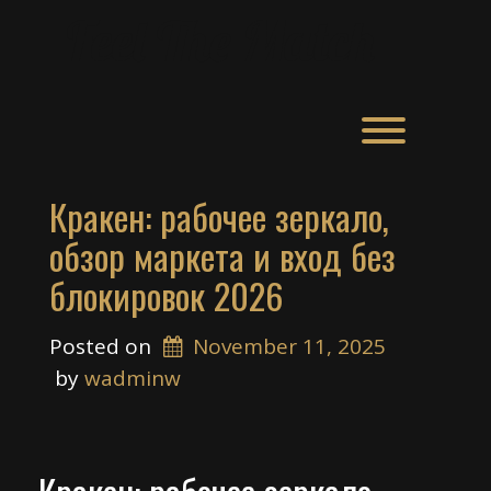
Skip
Feel The Match
to
content
Toggle men
Кракен: рабочее зеркало,
обзор маркета и вход без
блокировок 2026
Posted on
November 11, 2025
 by 
wadminw