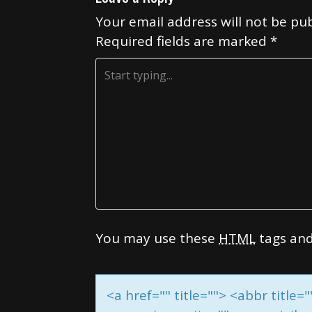
t
n
Your email address will not be pub
a
Required fields are marked
*
v
i
g
a
t
i
o
n
You may use these
HTML
tags and
<a href="" title=""> <abbr title