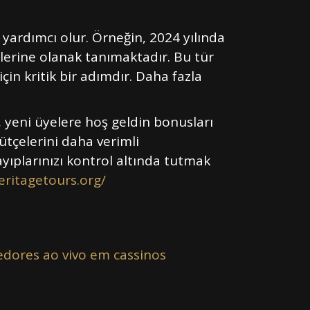
yardımcı olur. Örneğin, 2024 yılında
elerine olanak tanımaktadır. Bu tür
in kritik bir adımdır. Daha fazla
yeni üyelere hoş geldin bonusları
ütçelerini daha verimli
yıplarınızı kontrol altında tutmak
eritagetours.org/
edores ao vivo em cassinos