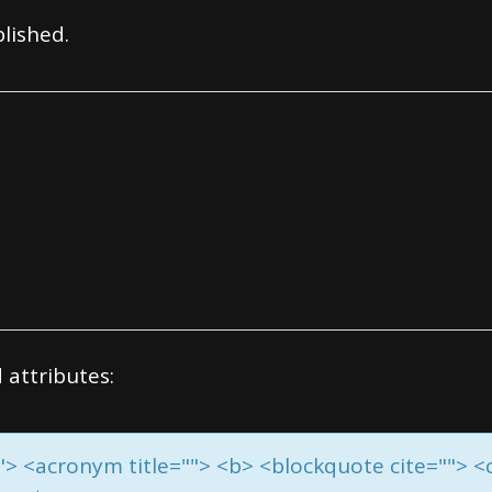
lished.
 attributes:
=""> <acronym title=""> <b> <blockquote cite=""> 