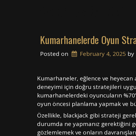
Skip
Feel The Match
to
content
Kumarhanelerde Oyun Strate
Posted on
February 4, 2025
 by 
Kumarhaneler, eğlence ve heyecan ar
deneyimi için doğru stratejileri uyg
kumarhanelerdeki oyuncuların %70’i o
oyun öncesi planlama yapmak ve büt
Özellikle, blackjack gibi strateji ger
durumda ne yapmanız gerektiğini göst
gözlemlemek ve onların davranışlar