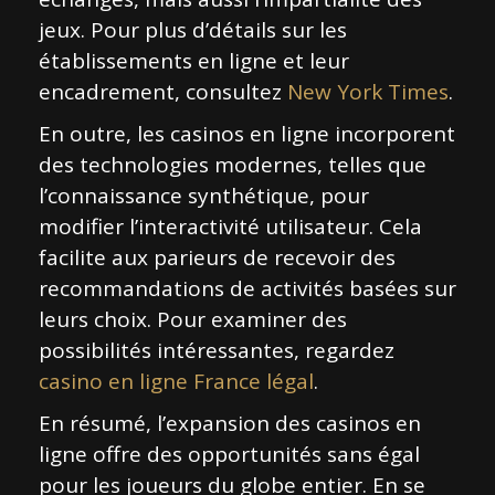
jeux. Pour plus d’détails sur les
établissements en ligne et leur
encadrement, consultez
New York Times
.
En outre, les casinos en ligne incorporent
des technologies modernes, telles que
l’connaissance synthétique, pour
modifier l’interactivité utilisateur. Cela
facilite aux parieurs de recevoir des
recommandations de activités basées sur
leurs choix. Pour examiner des
possibilités intéressantes, regardez
casino en ligne France légal
.
En résumé, l’expansion des casinos en
ligne offre des opportunités sans égal
pour les joueurs du globe entier. En se