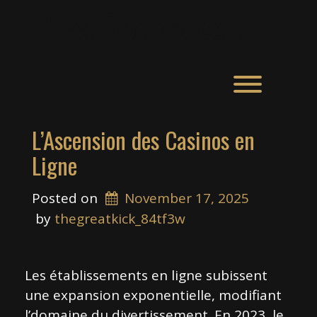
Skip
Feel The Match
to
content
Toggle men
L’Ascension des Casinos en
Ligne
Posted on
November 17, 2025
 by 
thegreatkick_84tf3w
Les établissements en ligne subissent
une expansion exponentielle, modifiant
l’domaine du divertissement. En 2023, le