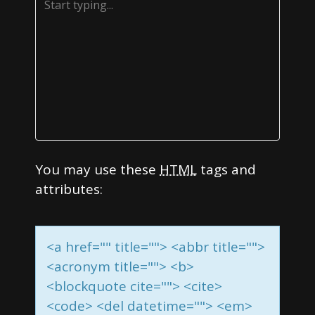
a
t
i
o
n
You may use these
HTML
tags and
attributes:
<a href="" title=""> <abbr title="">
<acronym title=""> <b>
<blockquote cite=""> <cite>
<code> <del datetime=""> <em>