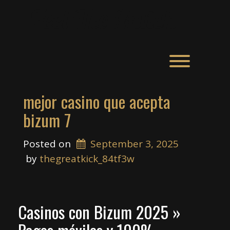
Skip
Feel The Match
to
content
Toggle men
mejor casino que acepta
bizum 7
Posted on
September 3, 2025
 by 
thegreatkick_84tf3w
Casinos con Bizum 2025 »