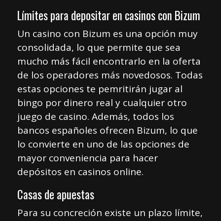
Límites para depositar en casinos con Bizum
Un casino con Bizum es una opción muy
consolidada, lo que permite que sea
mucho más fácil encontrarlo en la oferta
de los operadores más novedosos. Todas
estas opciones te pemritirán jugar al
bingo por dinero real y cualquier otro
juego de casino. Además, todos los
bancos españoles ofrecen Bizum, lo que
lo convierte en uno de las opciones de
mayor conveniencia para hacer
depósitos en casinos online.
Casas de apuestas
Para su concreción existe un plazo límite,