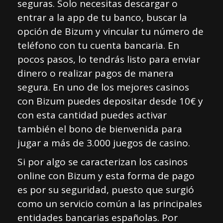
seguras. Solo necesitas descargar o
entrar a la app de tu banco, buscar la
opción de Bizum y vincular tu número de
teléfono con tu cuenta bancaria. En
pocos pasos, lo tendrás listo para enviar
dinero o realizar pagos de manera
segura. En uno de los mejores casinos
con Bizum puedes depositar desde 10€ y
con esta cantidad puedes activar
también el bono de bienvenida para
jugar a más de 3.000 juegos de casino.
Si por algo se caracterizan los casinos
online con Bizum y esta forma de pago
es por su seguridad, puesto que surgió
como un servicio común a las principales
entidades bancarias españolas. Por