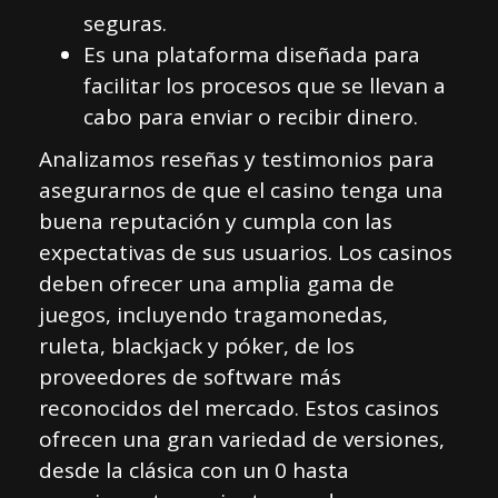
seguras.
Es una plataforma diseñada para
facilitar los procesos que se llevan a
cabo para enviar o recibir dinero.
Analizamos reseñas y testimonios para
asegurarnos de que el casino tenga una
buena reputación y cumpla con las
expectativas de sus usuarios. Los casinos
deben ofrecer una amplia gama de
juegos, incluyendo tragamonedas,
ruleta, blackjack y póker, de los
proveedores de software más
reconocidos del mercado. Estos casinos
ofrecen una gran variedad de versiones,
desde la clásica con un 0 hasta