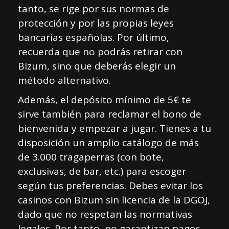
tanto, se rige por sus normas de
protección y por las propias leyes
bancarias españolas. Por último,
recuerda que no podrás retirar con
Bizum, sino que deberás elegir un
método alternativo.
Además, el depósito mínimo de 5€ te
sirve también para reclamar el bono de
bienvenida y empezar a jugar. Tienes a tu
disposición un amplio catálogo de más
de 3.000 tragaperras (con bote,
exclusivas, de bar, etc.) para escoger
según tus preferencias. Debes evitar los
casinos con Bizum sin licencia de la DGOJ,
dado que no respetan las normativas
legales. Por tanto, no garantizan pagos