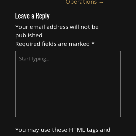
n
Operations
→
a
Leave a Reply
v
i
Your email address will not be
published.
g
Required fields are marked
*
a
t
i
o
n
You may use these
HTML
tags and