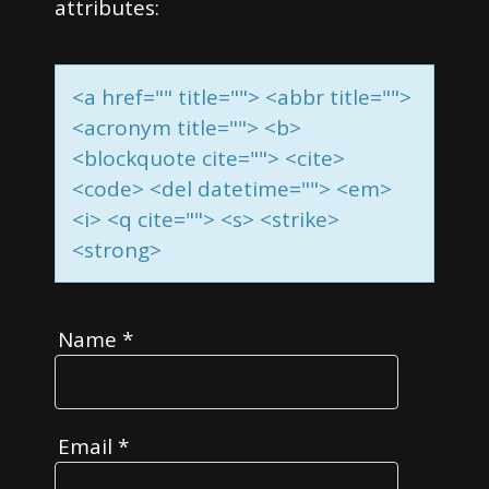
attributes:
<a href="" title=""> <abbr title="">
<acronym title=""> <b>
<blockquote cite=""> <cite>
<code> <del datetime=""> <em>
<i> <q cite=""> <s> <strike>
<strong>
Name
*
Email
*