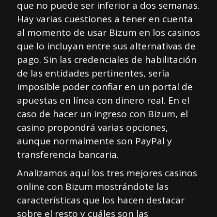
que no puede ser inferior a dos semanas.
Hay varias cuestiones a tener en cuenta
al momento de usar Bizum en los casinos
que lo incluyan entre sus alternativas de
pago. Sin las credenciales de habilitación
de las entidades pertinentes, sería
imposible poder confiar en un portal de
apuestas en línea con dinero real. En el
caso de hacer un ingreso con Bizum, el
casino propondrá varias opciones,
aunque normalmente son PayPal y
transferencia bancaria.
Analizamos aquí los tres mejores casinos
online con Bizum mostrándote las
características que los hacen destacar
sobre el resto y cuáles son las