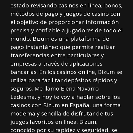
estado revisando casinos en línea, bonos,
métodos de pago y juegos de casino con
el objetivo de proporcionar información
precisa y confiable a jugadores de todo el
mundo. Bizum es una plataforma de
pago instantáneo que permite realizar
transferencias entre particulares y
empresas a través de aplicaciones
bancarias. En los casinos online, Bizum se
utiliza para facilitar depósitos rápidos y
seguros. Me llamo Elena Navarro
Ledesma, y hoy te voy a hablar sobre los
casinos con Bizum en España, una forma
moderna y sencilla de disfrutar de tus
juegos favoritos en línea. Bizum,
conocido por su rapidez y seguridad, se