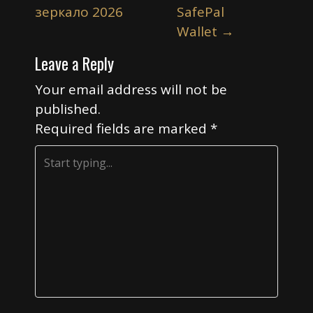
t
зеркало 2026
SafePal
n
Wallet
→
a
Leave a Reply
v
i
Your email address will not be
published.
g
Required fields are marked
*
a
t
i
o
n