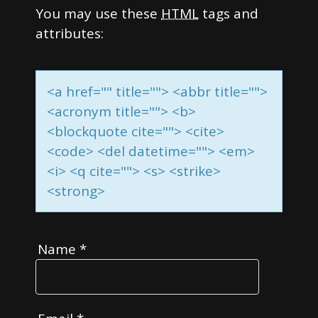
You may use these
HTML
tags and
attributes:
<a href="" title=""> <abbr title="">
<acronym title=""> <b>
<blockquote cite=""> <cite>
<code> <del datetime=""> <em>
<i> <q cite=""> <s> <strike>
<strong>
Name
*