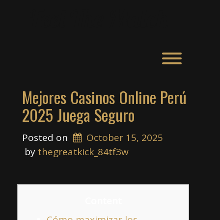
Skip
Feel The Match
to
content
Toggle men
Mejores Casinos Online Perú
2025 Juega Seguro
Posted on
October 15, 2025
 by 
thegreatkick_84tf3w
Content
Cómo maximizar los