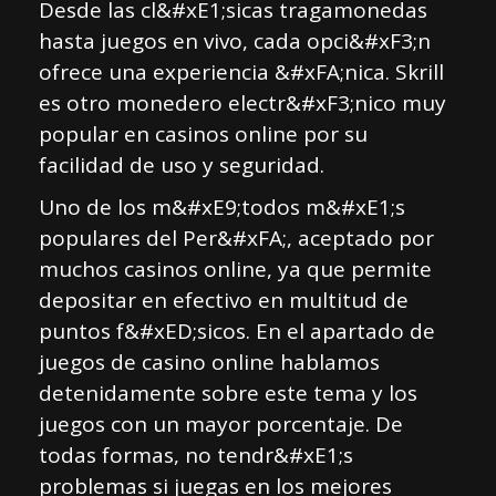
Desde las cl&#xE1;sicas tragamonedas
hasta juegos en vivo, cada opci&#xF3;n
ofrece una experiencia &#xFA;nica. Skrill
es otro monedero electr&#xF3;nico muy
popular en casinos online por su
facilidad de uso y seguridad.
Uno de los m&#xE9;todos m&#xE1;s
populares del Per&#xFA;, aceptado por
muchos casinos online, ya que permite
depositar en efectivo en multitud de
puntos f&#xED;sicos. En el apartado de
juegos de casino online hablamos
detenidamente sobre este tema y los
juegos con un mayor porcentaje. De
todas formas, no tendr&#xE1;s
problemas si juegas en los mejores