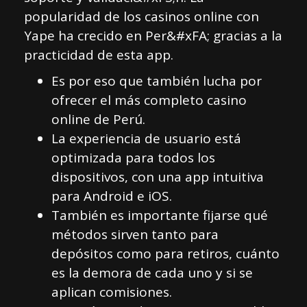
popularidad de los casinos online con
Yape ha crecido en Per&#xFA; gracias a la
practicidad de esta app.
Es por eso que también lucha por
ofrecer el más completo casino
online de Perú.
La experiencia de usuario está
optimizada para todos los
dispositivos, con una app intuitiva
para Android e iOS.
También es importante fijarse qué
métodos sirven tanto para
depósitos como para retiros, cuánto
es la demora de cada uno y si se
aplican comisiones.