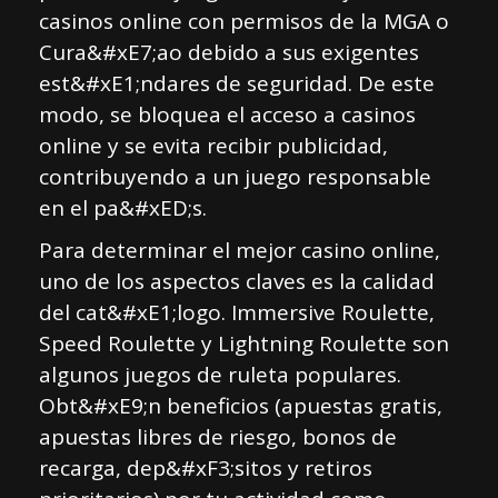
casinos online con permisos de la MGA o
Cura&#xE7;ao debido a sus exigentes
est&#xE1;ndares de seguridad. De este
modo, se bloquea el acceso a casinos
online y se evita recibir publicidad,
contribuyendo a un juego responsable
en el pa&#xED;s.
Para determinar el mejor casino online,
uno de los aspectos claves es la calidad
del cat&#xE1;logo. Immersive Roulette,
Speed Roulette y Lightning Roulette son
algunos juegos de ruleta populares.
Obt&#xE9;n beneficios (apuestas gratis,
apuestas libres de riesgo, bonos de
recarga, dep&#xF3;sitos y retiros