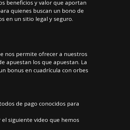
los beneficios y valor que aportan
 para quienes buscan un bono de
 en un sitio legal y seguro.
ue nos permite ofrecer a nuestros
nde apuestan los que apuestan. La
 un bonus en cuadrícula con orbes
étodos de pago conocidos para
r el siguiente video que hemos