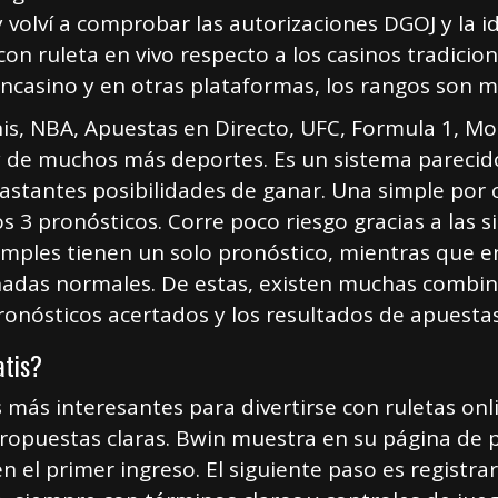
y volví a comprobar las autorizaciones DGOJ y la 
on ruleta en vivo respecto a los casinos tradicion
incasino y en otras plataformas, los rangos son 
is, NBA, Apuestas en Directo, UFC, Formula 1, Mo
y de muchos más deportes. Es un sistema pareci
bastantes posibilidades de ganar. Una simple por
 3 pronósticos. Corre poco riesgo gracias a las 
simples tienen un solo pronóstico, mientras que 
nadas normales. De estas, existen muchas combin
pronósticos acertados y los resultados de apuesta
atis?
 más interesantes para divertirse con ruletas on
 propuestas claras. Bwin muestra en su página d
 el primer ingreso. El siguiente paso es registrart