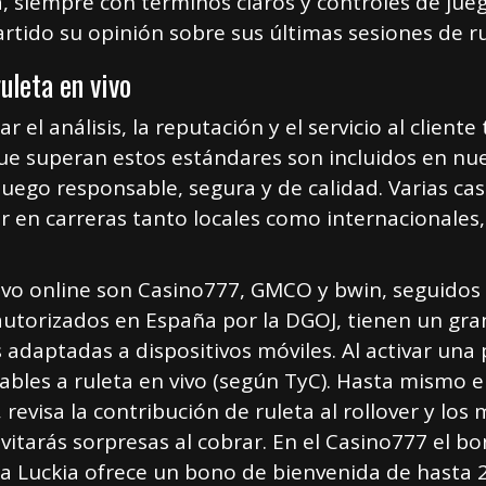
, siempre con términos claros y controles de jueg
tido su opinión sobre sus últimas sesiones de ru
uleta en vivo
el análisis, la reputación y el servicio al client
ue superan estos estándares son incluidos en n
juego responsable, segura y de calidad. Varias ca
 en carreras tanto locales como internacionales, 
vivo online son Casino777, GMCO y bwin, seguidos
 autorizados en España por la DGOJ, tienen un gra
adaptadas a dispositivos móviles. Al activar una
cables a ruleta en vivo (según TyC). Hasta mismo 
revisa la contribución de ruleta al rollover y lo
evitarás sorpresas al cobrar. En el Casino777 el 
Ya Luckia ofrece un bono de bienvenida de hasta