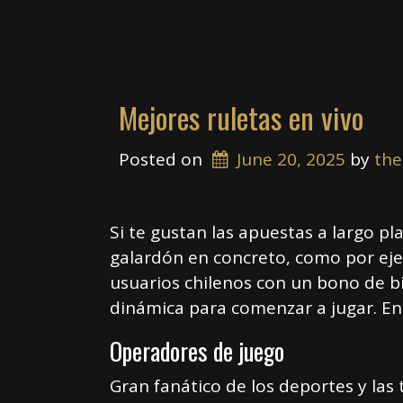
Skip
Feel The Match
to
content
Mejores ruletas en vivo
Posted on
June 20, 2025
 by 
the
Si te gustan las apuestas a largo p
galardón en concreto, como por ejem
usuarios chilenos con un bono de b
dinámica para comenzar a jugar. En
Operadores de juego
Gran fanático de los deportes y las