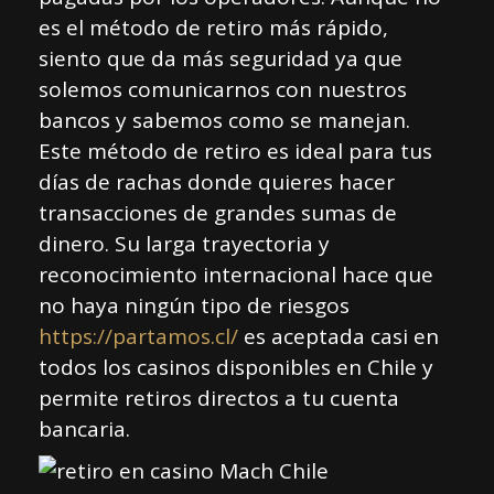
es el método de retiro más rápido,
siento que da más seguridad ya que
solemos comunicarnos con nuestros
bancos y sabemos como se manejan.
Este método de retiro es ideal para tus
días de rachas donde quieres hacer
transacciones de grandes sumas de
dinero. Su larga trayectoria y
reconocimiento internacional hace que
no haya ningún tipo de riesgos
https://partamos.cl/
es aceptada casi en
todos los casinos disponibles en Chile y
permite retiros directos a tu cuenta
bancaria.