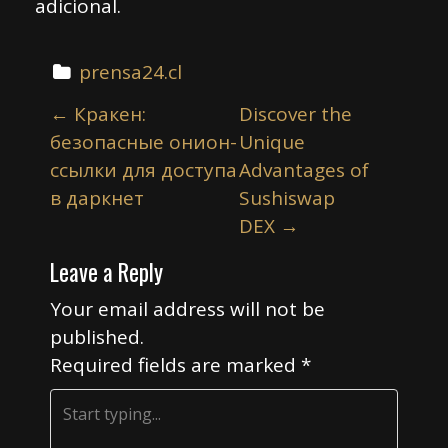
adicional.
prensa24.cl
P
←
Кракен:
Discover the
o
безопасные онион-
Unique
s
ссылки для доступа
Advantages of
t
в даркнет
Sushiswap
n
DEX
→
a
Leave a Reply
v
i
Your email address will not be
published.
g
Required fields are marked
*
a
t
i