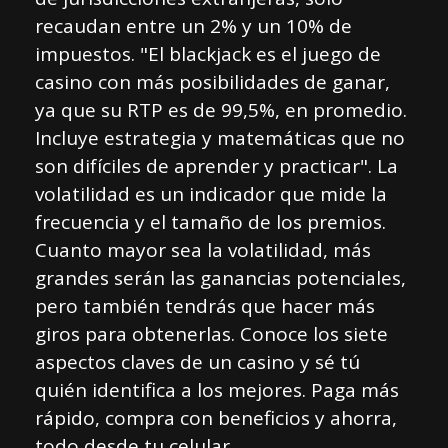
recaudan entre un 2% y un 10% de
impuestos. "El blackjack es el juego de
casino con más posibilidades de ganar,
ya que su RTP es de 99,5%, en promedio.
Incluye estrategia y matemáticas que no
son difíciles de aprender y practicar". La
volatilidad es un indicador que mide la
frecuencia y el tamaño de los premios.
Cuanto mayor sea la volatilidad, más
grandes serán las ganancias potenciales,
pero también tendrás que hacer más
giros para obtenerlas. Conoce los siete
aspectos claves de un casino y sé tú
quién identifica a los mejores. Paga más
rápido, compra con beneficios y ahorra,
todo desde tu celular.