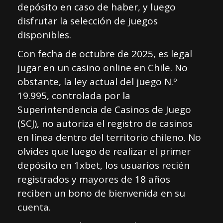
depósito en caso de haber, y luego
disfrutar la selección de juegos
disponibles.
Con fecha de octubre de 2025, es legal
jugar en un casino online en Chile. No
obstante, la ley actual del juego N.º
19.995, controlada por la
Superintendencia de Casinos de Juego
(SCJ), no autoriza el registro de casinos
en línea dentro del territorio chileno. No
olvides que luego de realizar el primer
depósito en 1xbet, los usuarios recién
registrados y mayores de 18 años
reciben un bono de bienvenida en su
cuenta.