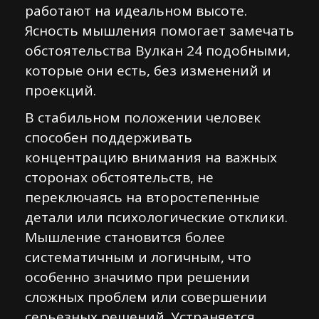
работают на идеальном высоте.
Ясность мышления помогает замечать
обстоятельства Вулкан 24 подобными,
которые они есть, без изменений и
проекций.
В стабильном положении человек
способен поддерживать
концентрацию внимания на важных
сторонах обстоятельств, не
переключаясь на второстепенные
детали или психологические отклики.
Мышление становится более
систематичным и логичным, что
особенно значимо при решении
сложных проблем или совершении
серьезных решений. Устраняется