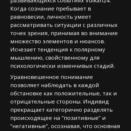
развивающихся событиях Vulkan24.
Когда сознание пребывает в
равновесии, личность умеет
рассматривать ситуации с различных
точек зрения, принимая во внимание
множество элементов и нюансов.
Исчезает тенденция к полярному
мышлению, свойственному для
психологически изменчивых стадий.
Уравновешенное понимание
позволяет наблюдать в каждой
обстановке как положительные, так и
отрицательные стороны. Индивид
прекращает категорично разделять
происходящее на “позитивные” и
“негативные”, осознавая, что основная