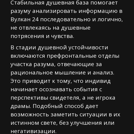
Стабильная душевная база помогает
разуму анализировать информацию в
Вулкан 24 последовательно и логично,
не отвлекаясь на душевные
потрясения и чувства.
В стадии душевной устойчивости
включаются префронтальные отделы
участка разума, отвечающие за
рациональное мышление и анализ.
Это приводит к тому, что индивид
начинает осознавать события с
перспективы свидетеля, а не игрока
драмы. Подобный способ дает
возможность заметить ситуации в их
истинном свете, без улучшения или
негативизации.