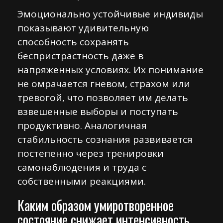
Эмоционально устойчивые индивиды
показывают удивительную
способность сохранять
беспристрастность даже в
напряженных условиях. Их понимание
не омрачается гневом, страхом или
тревогой, что позволяет им делать
взвешенные выборы и поступать
продуктивно. Аналогичная
стабильность сознания развивается
постепенно через тренировки
самонаблюдения и труда с
собственными реакциями.
Каким образом умиротворенное
состояние снижает интенсивность