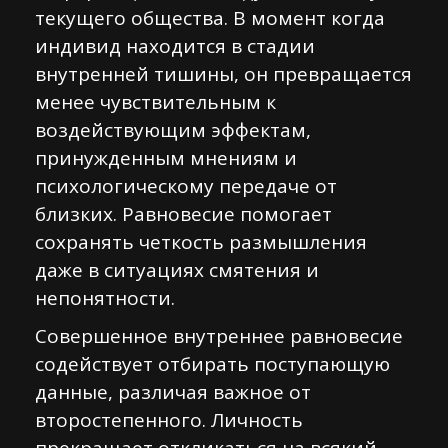
текущего общества. В момент когда
индивид находится в стадии
внутренней тишины, он превращается
менее чувствительным к
воздействующим эффектам,
принужденным мнениям и
психологическому передаче от
близких. Равновесие помогает
сохранять четкость размышления
даже в ситуациях смятения и
непонятности.
Совершенное внутреннее равновесие
содействует отбирать поступающую
данные, различая важное от
второстепенного. Личность