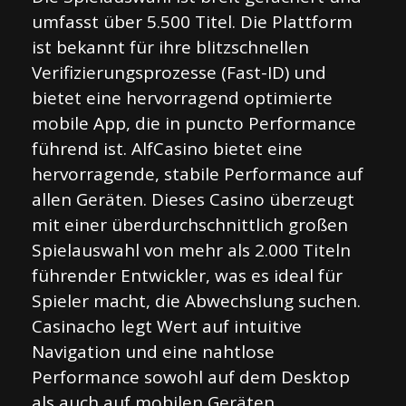
umfasst über 5.500 Titel. Die Plattform
ist bekannt für ihre blitzschnellen
Verifizierungsprozesse (Fast-ID) und
bietet eine hervorragend optimierte
mobile App, die in puncto Performance
führend ist. AlfCasino bietet eine
hervorragende, stabile Performance auf
allen Geräten. Dieses Casino überzeugt
mit einer überdurchschnittlich großen
Spielauswahl von mehr als 2.000 Titeln
führender Entwickler, was es ideal für
Spieler macht, die Abwechslung suchen.
Casinacho legt Wert auf intuitive
Navigation und eine nahtlose
Performance sowohl auf dem Desktop
als auch auf mobilen Geräten.