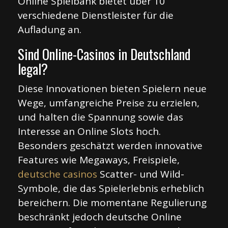
Online Spielbank bietet über 10
verschiedene Dienstleister für die
Aufladung an.
Sind Online-Casinos in Deutschland
legal?
Diese Innovationen bieten Spielern neue
Wege, umfangreiche Preise zu erzielen,
und halten die Spannung sowie das
Interesse an Online Slots hoch.
Besonders geschätzt werden innovative
Features wie Megaways, Freispiele,
deutsche casinos
Scatter- und Wild-
Symbole, die das Spielerlebnis erheblich
bereichern. Die momentane Regulierung
beschränkt jedoch deutsche Online