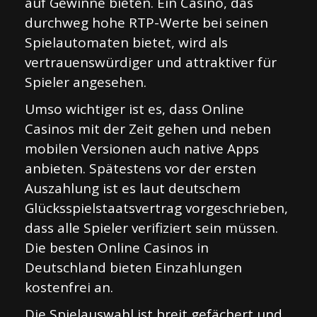
auf Gewinne bieten. Ein Casino, das
durchweg hohe RTP-Werte bei seinen
Spielautomaten bietet, wird als
vertrauenswürdiger und attraktiver für
Spieler angesehen.
Umso wichtiger ist es, dass Online
Casinos mit der Zeit gehen und neben
mobilen Versionen auch native Apps
anbieten. Spätestens vor der ersten
Auszahlung ist es laut deutschem
Glücksspielstaatsvertrag vorgeschrieben,
dass alle Spieler verifiziert sein müssen.
Die besten Online Casinos in
Deutschland bieten Einzahlungen
kostenfrei an.
Die Spielauswahl ist breit gefächert und