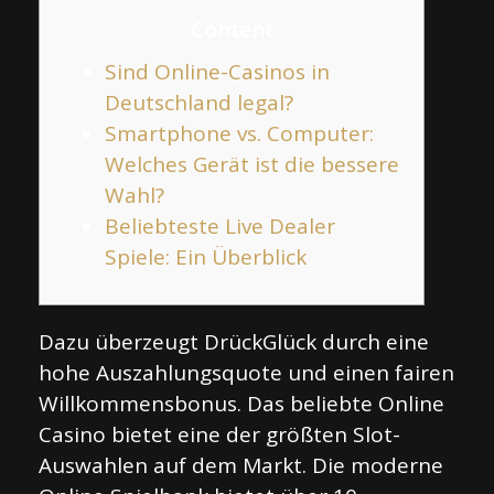
Content
Sind Online-Casinos in
Deutschland legal?
Smartphone vs. Computer:
Welches Gerät ist die bessere
Wahl?
Beliebteste Live Dealer
Spiele: Ein Überblick
Dazu überzeugt DrückGlück durch eine
hohe Auszahlungsquote und einen fairen
Willkommensbonus. Das beliebte Online
Casino bietet eine der größten Slot-
Auswahlen auf dem Markt. Die moderne