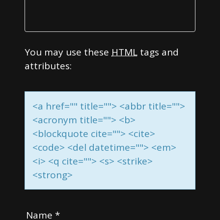
o
n
You may use these
HTML
tags and
attributes:
<a href="" title=""> <abbr title="">
<acronym title=""> <b>
<blockquote cite=""> <cite>
<code> <del datetime=""> <em>
<i> <q cite=""> <s> <strike>
<strong>
Name
*