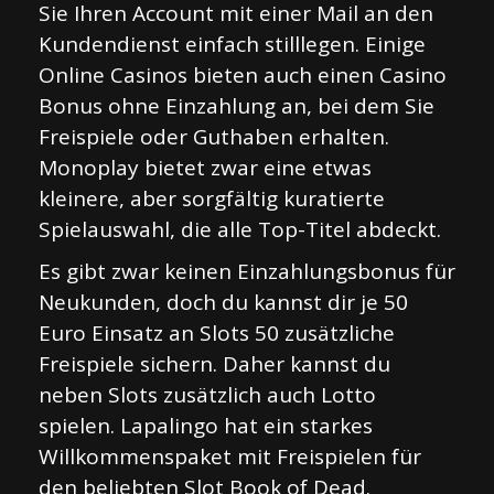
Sie Ihren Account mit einer Mail an den
Kundendienst einfach stilllegen. Einige
Online Casinos bieten auch einen Casino
Bonus ohne Einzahlung an, bei dem Sie
Freispiele oder Guthaben erhalten.
Monoplay bietet zwar eine etwas
kleinere, aber sorgfältig kuratierte
Spielauswahl, die alle Top-Titel abdeckt.
Es gibt zwar keinen Einzahlungsbonus für
Neukunden, doch du kannst dir je 50
Euro Einsatz an Slots 50 zusätzliche
Freispiele sichern. Daher kannst du
neben Slots zusätzlich auch Lotto
spielen. Lapalingo hat ein starkes
Willkommenspaket mit Freispielen für
den beliebten Slot Book of Dead.