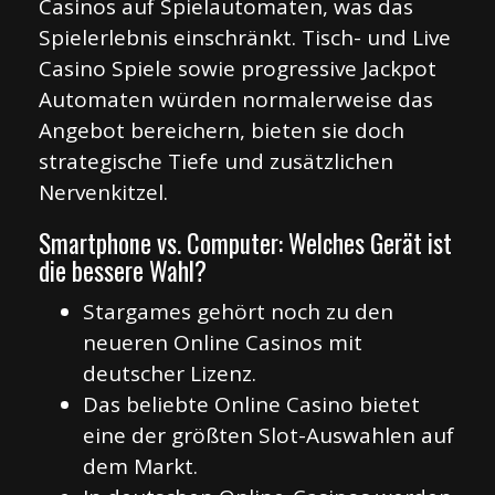
Casinos auf Spielautomaten, was das
Spielerlebnis einschränkt. Tisch- und Live
Casino Spiele sowie progressive Jackpot
Automaten würden normalerweise das
Angebot bereichern, bieten sie doch
strategische Tiefe und zusätzlichen
Nervenkitzel.
Smartphone vs. Computer: Welches Gerät ist
die bessere Wahl?
Stargames gehört noch zu den
neueren Online Casinos mit
deutscher Lizenz.
Das beliebte Online Casino bietet
eine der größten Slot-Auswahlen auf
dem Markt.