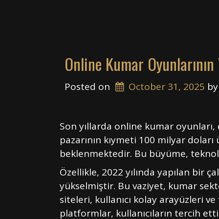
Skip
Feel The Match
to
content
Online Kumar Oyunlarının Y
Posted on
October 31, 2025
 by
Son yıllarda online kumar oyunları,
pazarının kıymeti 100 milyar doları
beklenmektedir. Bu büyüme, teknolojin
Özellikle, 2022 yılında yapılan bir
yükselmiştir. Bu vaziyet, kumar se
siteleri, kullanıcı kolay arayüzleri v
platformlar, kullanıcıların tercih 