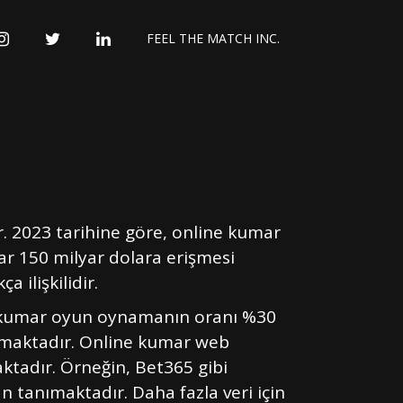
INSTAGRAM
TWITTER
LINKEDIN
FEEL THE MATCH INC.
r. 2023 tarihine göre, online kumar
ar 150 milyar dolara erişmesi
 ilişkilidir.
ine kumar oyun oynamanın oranı %30
nımaktadır. Online kumar web
maktadır. Örneğin, Bet365 gibi
 tanımaktadır. Daha fazla veri için