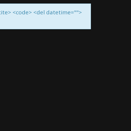
<cite> <code> <del datetime="">