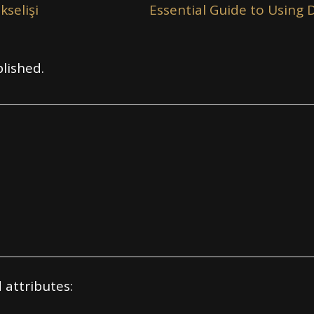
selişi
Essential Guide to Using
lished.
 attributes: