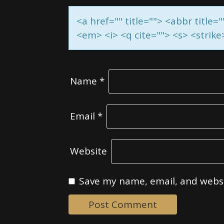
<a href="" title=""> <abbr title
<em> <i> <q cite=""> <s> <strik
Name
*
Email
*
Website
Save my name, email, and websi