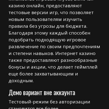
казино онлайн, предоставляют
тестовые версии игр, что позволяет
новым пользователям изучить
правила без угрозы для бюджета.
Благодаря этому каждый способен
подобрать подходящую игровое
развлечение по своим предпочтениям
и степени навыков. Интернет казино
также предоставляют разнообразные
бонусы и акции, что делает геймплей
еще более захватывающим и
доходным.
Демо вариант вне аккаунта
Тестовый-режим без авторизации
становится все более