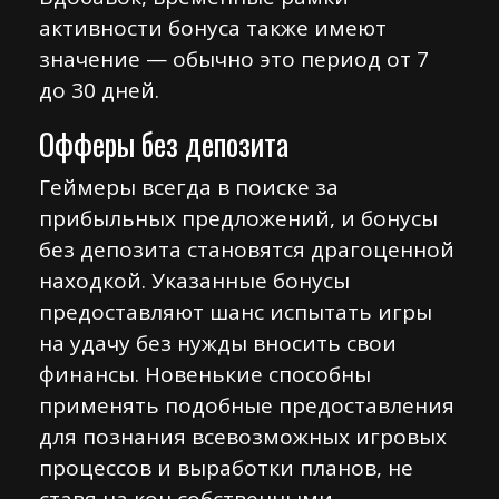
активности бонуса также имеют
значение — обычно это период от 7
до 30 дней.
Офферы без депозита
Геймеры всегда в поиске за
прибыльных предложений, и бонусы
без депозита становятся драгоценной
находкой. Указанные бонусы
предоставляют шанс испытать игры
на удачу без нужды вносить свои
финансы. Новенькие способны
применять подобные предоставления
для познания всевозможных игровых
процессов и выработки планов, не