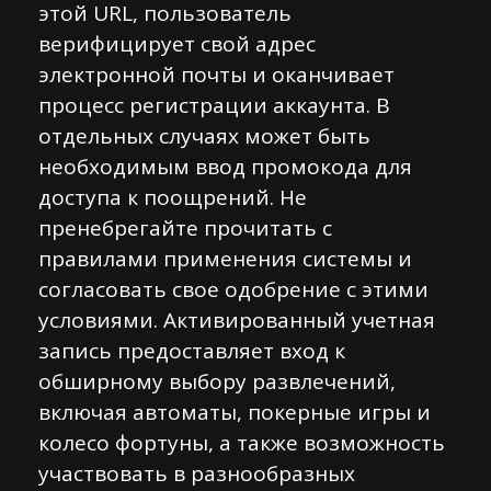
этой URL, пользователь
верифицирует свой адрес
электронной почты и оканчивает
процесс регистрации аккаунта. В
отдельных случаях может быть
необходимым ввод промокода для
доступа к поощрений. Не
пренебрегайте прочитать с
правилами применения системы и
согласовать свое одобрение с этими
условиями. Активированный учетная
запись предоставляет вход к
обширному выбору развлечений,
включая автоматы, покерные игры и
колесо фортуны, а также возможность
участвовать в разнообразных