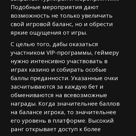
Подобные мероприятия дают
возможность не только увеличить
свой игровой баланс, но и обрести
яркие ощущения от игры.
С целью того, дабы оказаться
участником VIP-программы, геймеру
нужно интенсивно участвовать в
играх казино и собирать особые
баллы преданности. Указанные очки
засчитываются за каждую бет и
обмениваются на всевозможные
награды. Когда значительнее баллов
на балансе игрока, то значительнее
его уровень в платформе. Высокий
ранг открывает доступ к более