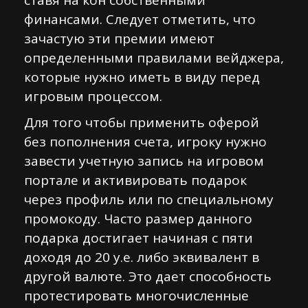
ставя на кон собственными
финансами. Следует отметить, что
зачастую эти премии имеют
определенными правилами вейджера,
которые нужно иметь в виду перед
игровым процессом.
Для того чтобы применить оферой
без пополнения счета, игроку нужно
завести учетную запись на игровом
портале и активировать подарок
через профиль или по специальному
промокоду. Часто размер данного
подарка достигает начиная с пяти
доходя до 20 у.е. либо эквивалент в
другой валюте. Это дает способность
протестировать многочисленные