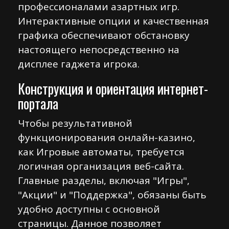
профессионалами азартных игр.
Интерактивные опции и качественная
графика обеспечивают обстановку
настоящего непосредственно на
дисплее гаджета игрока.
Конструкция и ориентация интернет-
портала
Чтобы результативной
функционирования онлайн-казино,
как Игровые автоматы, требуется
логичная организация веб-сайта.
Главные разделы, включая "Игры",
"Акции" и "Поддержка", обязаны быть
удобно доступны с основной
страницы. Данное позволяет