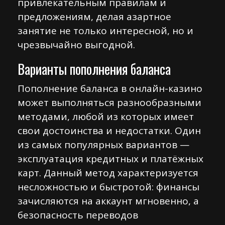
привлекательным правилам и
предложениям, делая азартное
занятие не только интересной, но и
чрезвычайно выгодной.
Варианты пополнения баланса
Пополнение баланса в онлайн-казино
может выполняться разнообразными
методами, любой из которых имеет
свои достоинства и недостатки. Один
из самых популярных вариантов —
эксплуатация кредитных и платёжных
карт. Данный метод характеризуется
несложностью и быстротой: финансы
зачисляются на аккаунт мгновенно, а
безопасность переводов