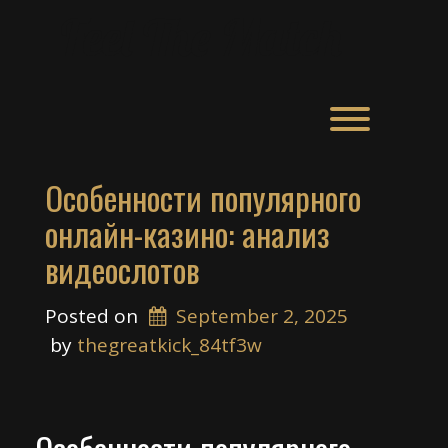
Skip
Feel The Match
to
content
Toggle men
Особенности популярного
онлайн-казино: анализ
видеослотов
Posted on
September 2, 2025
 by 
thegreatkick_84tf3w