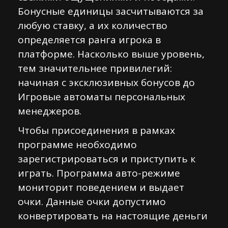
Бонусные единицы засчитываются за
любую ставку, а их количество
определяется ранга игрока в
платформе. Насколько выше уровень,
тем значительнее привилегий:
начиная с эксклюзивных бонусов до
Игровые автоматы персональных
менеджеров.
Чтобы присоединения в рамках
программе необходимо
зарегистрироваться и приступить к
играть. Программа авто-режиме
мониторит поведением и выдает
очки. Данные очки допустимо
конвертировать на настоящие деньги