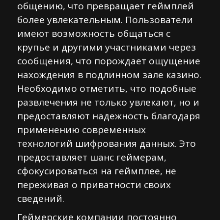
общению, что превращает геймплей
более увлекательным. Пользователи
имеют возможность общаться с
крупье и другими участниками через
сообщения, что порождает ощущение
нахождения в подлинном зале казино.
Необходимо отметить, что подобные
развлечения не только увлекают, но и
предоставляют надежность благодаря
применению современных
технологий шифрования данных. Это
предоставляет шанс геймерам,
сфокусироваться на геймплее, не
переживая о приватности своих
сведений.
Геймерские компании постоянно