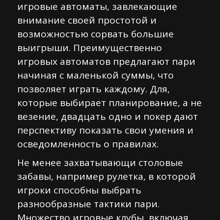
игровые автоматы, завлекающие
внимание своей простотой и
возможностью сорвать большие
выигрыши. Преимущественно
игровых автоматов предлагают пари
начиная с маленькой суммы, что
позволяет играть каждому. Для,
которые выбирает планирование, а не
везение, двадцать одно и покер дают
перспективу показать свои умения и
осведомленность о правилах.
Не менее захватывающи столовые
забавы, например рулетка, в которой
игроки способны выбрать
разнообразные тактики пари.
Множество игровые клубы, включая