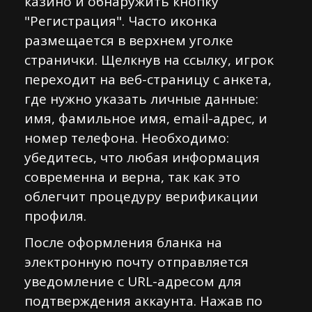
казино и обнаружить кнопку
"Регистрация". Часто иконка
размещается в верхнем уголке
странички. Щелкнув на ссылку, игрок
переходит на веб-страницу с анкета,
где нужно указать личные данные:
имя, фамильное имя, email-адрес, и
номер телефона. Необходимо:
убедитесь, что любая информация
современна и верна, так как это
облегчит процедуру верификации
профиля.
После оформления бланка на
электронную почту отправляется
уведомление с URL-адресом для
подтверждения аккаунта. Нажав по