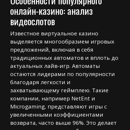
Особенности популярного
онлайн-казино: анализ
видеослотов
Известное виртуальное казино
выделяется многообразием игровых
предложений, включая в себя
традиционных автоматов и вплоть до
актуальных лайв-игр. Автоматы
остаются лидерами по популярности
благодаря легкости и
захватывающему геймплею. Такие
компании, например NetEnt и
Microgaming, представляют игры с
увеличенными коэффициентами
возврата, часто выше 96%. Это делает