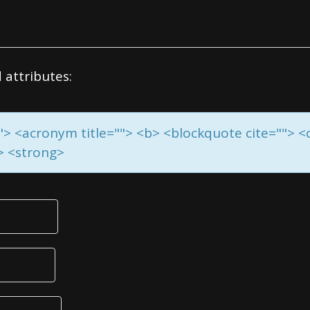
 attributes:
=""> <acronym title=""> <b> <blockquote cite=""> 
e> <strong>