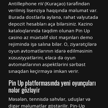
Antillephone nV (Kuraçao) tərəfindən
verilmiş lisenziya haqqında məlumat var.
Burada dostlarla əylənə, rahat valyutada
depozit hesabları aça bilərsiniz. Kazino
kataloqlarında təqdim olunan Pin Up
casino az müxtəlif slot maşınları demo
rejimində işə salına bilər. O, ziyarətçilərə
oyun avtomatlarının idarə edilməsinin
xüsusiyyətlərini, eləcə də oyun
avtomatlarının aspektlərini sərbəst
sınaqdan keçirməyə imkan verir.
Pin Up platformasında yeni oyunçuları
nələr gözləyir
Məsələn, tennisdə səhvlər, uduşlar və
digər məlumatlar göstərilir. Pin-Up