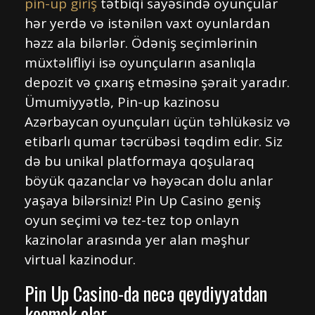
pin-up giriş
tətbiqi sayəsində oyunçular
hər yerdə və istənilən vaxt oyunlardan
həzz ala bilərlər. Ödəniş seçimlərinin
müxtəlifliyi isə oyunçuların asanlıqla
depozit və çıxarış etməsinə şərait yaradır.
Ümumiyyətlə, Pin-up kazinosu
Azərbaycan oyunçuları üçün təhlükəsiz və
etibarlı qumar təcrübəsi təqdim edir. Siz
də bu unikal platformaya qoşularaq
böyük qazanclar və həyəcan dolu anlar
yaşaya bilərsiniz! Pin Up Casino geniş
oyun seçimi və tez-tez top onlayn
kazinolar arasında yer alan məşhur
virtual kazinodur.
Pin Up Casino-da necə qeydiyyatdan
keçmək olar