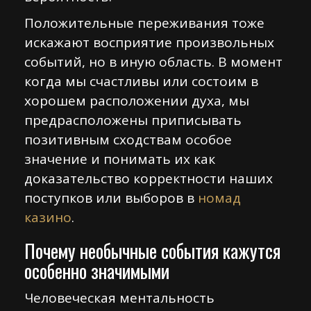
Положительные переживания тоже
искажают восприятие произвольных
событий, но в иную область. В момент
когда мы счастливы или состоим в
хорошем расположении духа, мы
предрасположены приписывать
позитивным сходствам особое
значение и понимать их как
доказательство корректности наших
поступков или выборов в
номад
казино
.
Почему необычные события кажутся
особенно значимыми
Человеческая ментальность