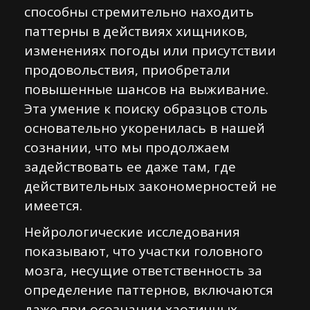
способны стремительно находить
паттерны в действиях хищников,
изменениях погоды или присутствии
продовольствия, приобретали
повышенные шансов на выживание.
Эта умение к поиску образцов столь
основательно укоренилась в нашей
сознании, что мы продолжаем
задействовать ее даже там, где
действительных закономерностей не
имеется.
Нейрологические исследования
показывают, что участки головного
мозга, несущие ответственность за
определение паттернов, включаются
даже при осознании хаотичных