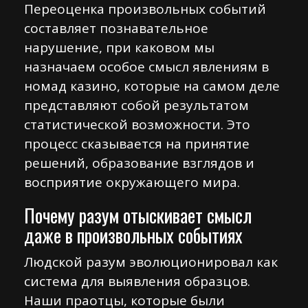
Переоценка произвольных событий
составляет познавательное
нарушение, при каковом мы
назначаем особое смысл явлениям в
номад казино, которые на самом деле
представляют собой результатом
статистической возможности. Это
процесс сказывается на принятие
решений, образование взглядов и
восприятие окружающего мира.
Почему разум отыскивает смысл
даже в произвольных событиях
Людской разум эволюционировал как
система для выявления образцов.
Наши праотцы, которые были