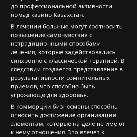
до профессиональной активности
номад казино Казахстан.
В лечении больные могут соотносить
повышение самочувствия с
нетрадиционными способами
лечения, которые задействовались
синхронно с классической терапией. В
следствии создается представление в
результативности сомнительных
приемов, что способно быть
угрожающе для здоровья.
В коммерции бизнесмены способны
относить достижение организации
элементам, которые на деле не имеют
к нему отношения. Это влечет к