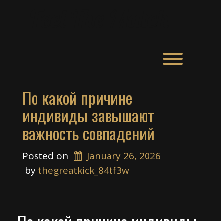
Skip
Feel The Match
to
content
Toggle men
По какой причине
индивиды завышают
важность совпадений
Posted on
January 26, 2026
 by 
thegreatkick_84tf3w