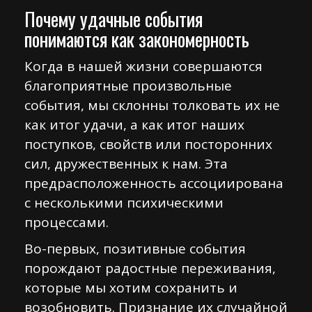
Почему удачные события
понимаются как закономерность
Когда в нашей жизни совершаются
благоприятные произвольные
события, мы склонны толковать их не
как итог удачи, а как итог наших
поступков, свойств или посторонних
сил, дружественных к нам. Эта
предрасположенность ассоциирована
с несколькими психическими
процессами.
Во-первых, позитивные события
порождают радостные переживания,
которые мы хотим сохранить и
возобновить. Признание их случайной